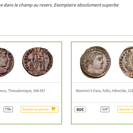
uche dans le champ au revers. Exemplaire absolument superbe
mus, Thessalonique, 364-367
Maximin II Daia, follis, Héraclée, 31
60€
Ajouter au panier
Ajouter 
TTB+
SUP