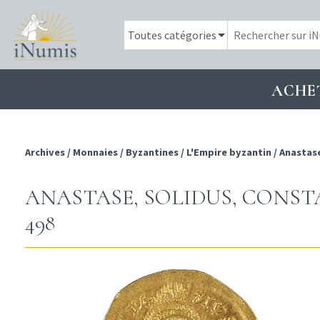
ACHE
Archives
/
Monnaies
/
Byzantines
/
L'Empire byzantin
/
Anastase
ANASTASE, SOLIDUS, CONSTAN
498