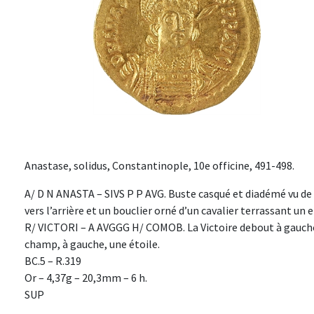
Anastase, solidus, Constantinople, 10e officine, 491-498.
A/ D N ANASTA – SIVS P P AVG. Buste casqué et diadémé vu de t
vers l’arrière et un bouclier orné d’un cavalier terrassant un
R/ VICTORI – A AVGGG H/ COMOB. La Victoire debout à gauche,
champ, à gauche, une étoile.
BC.5 – R.319
Or – 4,37g – 20,3mm – 6 h.
SUP