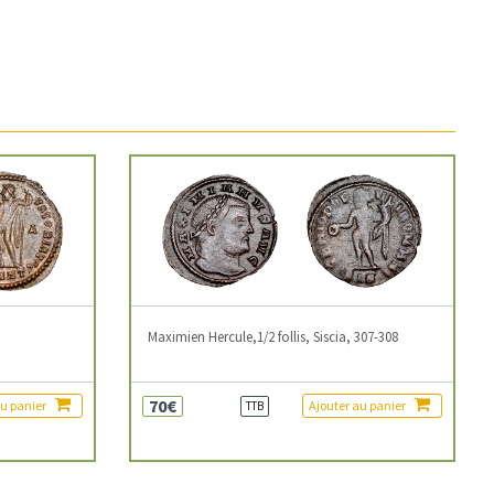
3
Maximien Hercule,1/2 follis, Siscia, 307-308
70€
au panier
Ajouter au panier
TTB