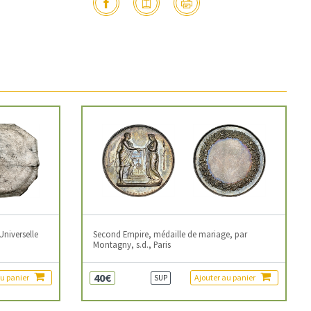
Universelle
Second Empire, médaille de mariage, par
Montagny, s.d., Paris
40€
au panier
Ajouter au panier
SUP