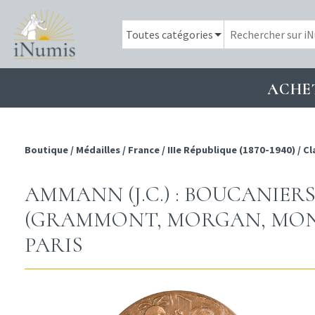
ACHE
Boutique
/
Médailles
/
France
/
IIIe République (1870-1940)
/
Cl
AMMANN (J.C.) : BOUCANIERS
(GRAMMONT, MORGAN, MONBARS
PARIS