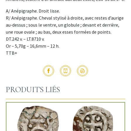
A/ Anépigraphe. Droit lisse.
R/ Anépigraphe. Cheval stylisé à droite, avec restes d’aurige
au-dessus ; sous le ventre, un globule ; devant et derrière,
une roue ovale ; au bas, deux esses formées de points.
DT.242 v. – LT.8710 v.
Or – 5,70g – 16,6mm – 12 h.
TTB+
PRODUITS LIÉS