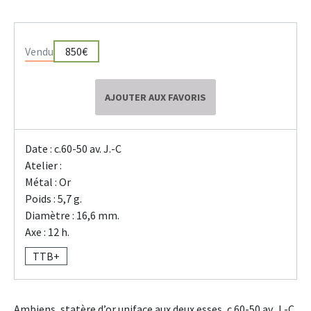
Vendu
850€
AJOUTER AUX FAVORIS
Date : c.60-50 av. J.-C
Atelier :
Métal : Or
Poids : 5,7 g.
Diamètre : 16,6 mm.
Axe : 12 h.
TTB+
Ambiens, statère d’or uniface aux deux esses, c.60-50 av. J.-C.