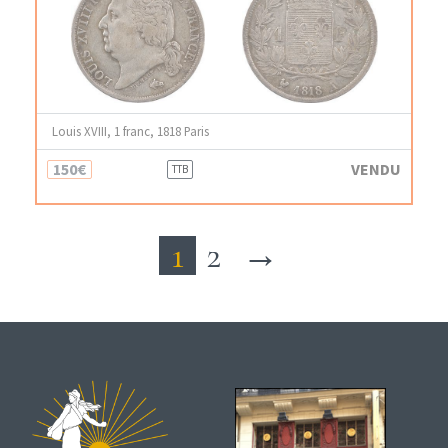
Louis XVIII, 1 franc, 1818 Paris
150€
VENDU
TTB
1
2
→