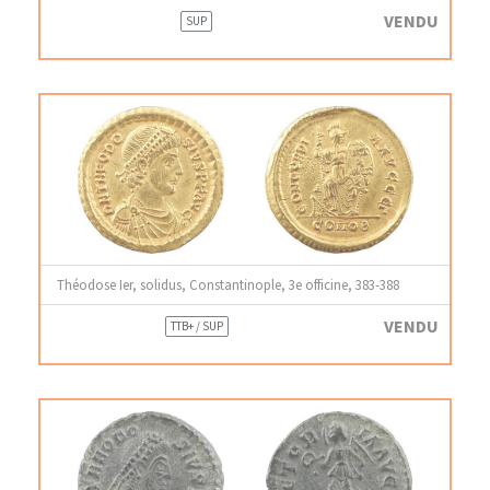
VENDU
SUP
Théodose Ier, solidus, Constantinople, 3e officine, 383-388
VENDU
TTB+ / SUP