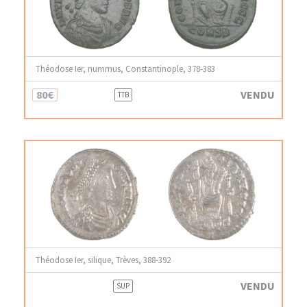
Théodose Ier, nummus, Constantinople, 378-383
80€
VENDU
TTB
Théodose Ier, silique, Trèves, 388-392
VENDU
SUP