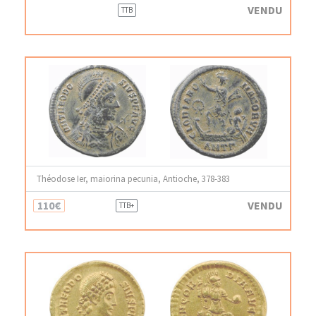
VENDU
TTB
Théodose Ier, maiorina pecunia, Antioche, 378-383
110€
VENDU
TTB+