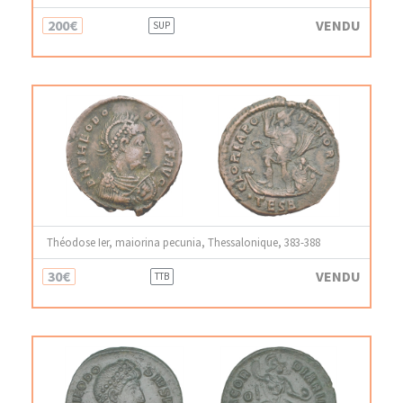
200€
VENDU
SUP
Théodose Ier, maiorina pecunia, Thessalonique, 383-388
30€
VENDU
TTB