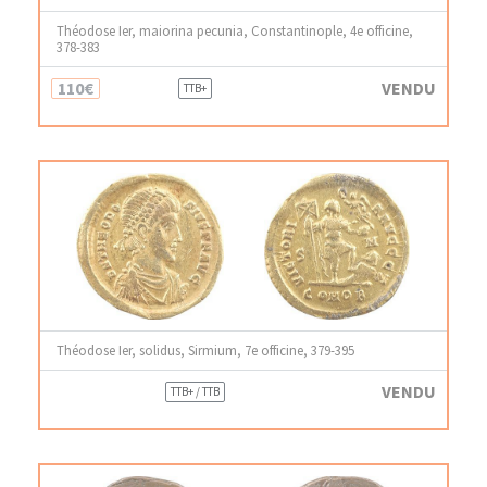
Théodose Ier, maiorina pecunia, Constantinople, 4e officine,
378-383
110€
VENDU
TTB+
Théodose Ier, solidus, Sirmium, 7e officine, 379-395
VENDU
TTB+ / TTB