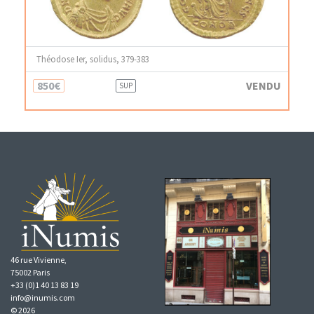
Théodose Ier, solidus, 379-383
850€
VENDU
SUP
46 rue Vivienne,
75002 Paris
+33 (0)1 40 13 83 19
info@inumis.com
© 2026