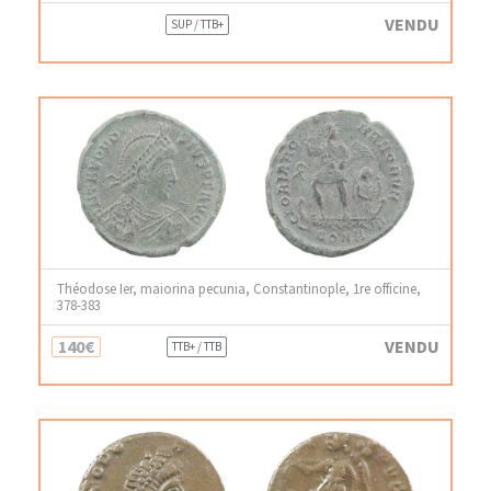
VENDU
SUP / TTB+
Théodose Ier, maiorina pecunia, Constantinople, 1re officine,
378-383
140€
VENDU
TTB+ / TTB