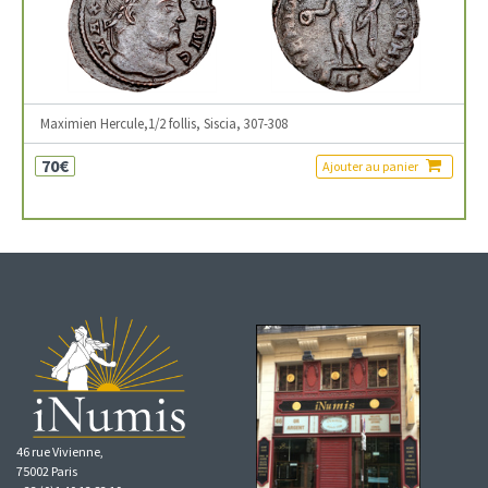
Maximien Hercule,1/2 follis, Siscia, 307-308
70€
Ajouter au panier
46 rue Vivienne,
75002 Paris