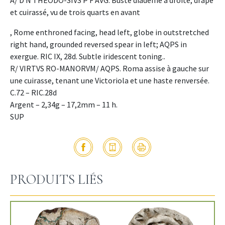
et cuirassé, vu de trois quarts en avant
, Rome enthroned facing, head left, globe in outstretched
right hand, grounded reversed spear in left; AQPS in
exergue. RIC IX, 28d. Subtle iridescent toning..
R/ VIRTVS RO-MANORVM/ AQPS. Roma assise à gauche sur
une cuirasse, tenant une Victoriola et une haste renversée.
C.72 – RIC.28d
Argent – 2,34g – 17,2mm – 11 h.
SUP
PRODUITS LIÉS