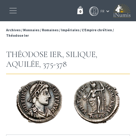
0
Archives
/
Monnaies
/
Romaines
/
Impériales
/
L'Empire chrétien
/
Théodose Ier
THÉODOSE IER, SILIQUE,
AQUILÉE, 375-378