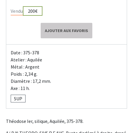
Vendu
200€
AJOUTER AUX FAVORIS
Date : 375-378
Atelier : Aquilée
Métal : Argent
Poids : 2,34 g.
Diamètre : 17,2 mm.
Axe : 11 h.
SUP
Théodose Ier, silique, Aquilée, 375-378.
A/ D N THEODO-SIVS P F AVG. Buste diadémé à droite, drapé