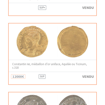
VENDU
SUP+
Constantin Ier, médaillon d’or uniface, Aquilée ou Ticinum,
c.318
12000€
VENDU
SUP