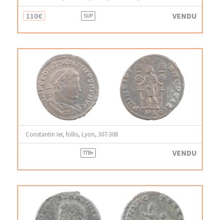
110€
VENDU
SUP
Constantin Ier, follis, Lyon, 307-308
VENDU
TTB+