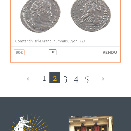
Constantin Ier le Grand, nummus, Lyon, 323
90€
VENDU
TTB
←
1
2
3
4
5
→