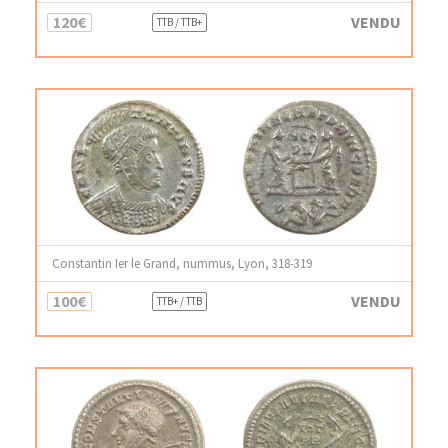
120€
VENDU
TTB / TTB+
Constantin Ier le Grand, nummus, Lyon, 318-319
100€
VENDU
TTB+ / TTB