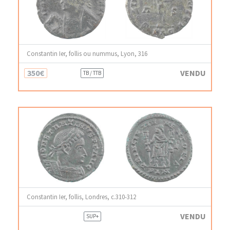
Constantin Ier, follis ou nummus, Lyon, 316
350€
VENDU
TB / TTB
Constantin Ier, follis, Londres, c.310-312
VENDU
SUP+