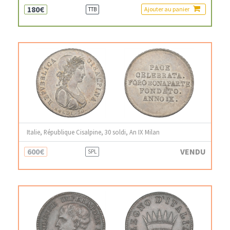
180€
Ajouter au panier
TTB
Italie, République Cisalpine, 30 soldi, An IX Milan
600€
VENDU
SPL