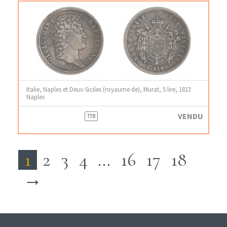
Italie, Naples et Deux-Siciles (royaume de), Murat, 5 lire, 1813
Naples
VENDU
TTB
1
2
3
4
…
16
17
18
→