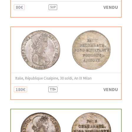
80€
VENDU
SUP
Italie, République Cisalpine, 30 soldi, An IX Milan
180€
VENDU
TTB+