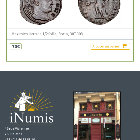
Maximien Hercule,1/2 follis, Siscia, 307-308
70€
Ajouter au panier
46 rue Vivienne,
75002 Paris
+33 (0)1 40 13 83 19