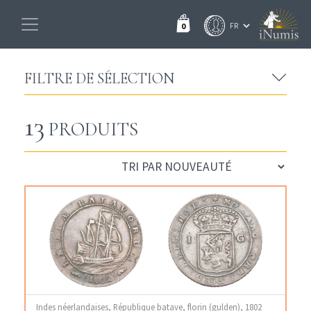
0
FILTRE DE SÉLECTION
13
PRODUITS
Indes néerlandaises, République batave, florin (gulden), 1802