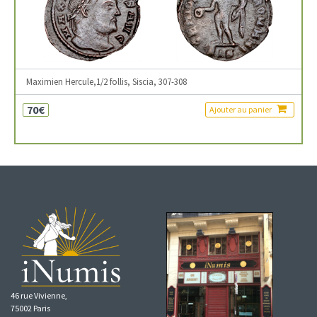
Maximien Hercule,1/2 follis, Siscia, 307-308
70€
Ajouter au panier
46 rue Vivienne,
75002 Paris