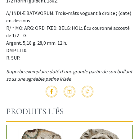
1/2 florin (gulden). 1802.
A/ INDIÆ BATAVORUM. Trois-mâts voguant à droite ; (date)
en-dessous.
R/ * MO: ARG: ORD: FŒD: BELG: HOL:. Écu couronné accosté
de 1/2 – G.
Argent. 5,18 g. 28,0 mm. 12 h.
DMP.1110.
R. SUP.
Superbe exemplaire doté d'une grande partie de son brillant
sous une agréable patine irisée
PRODUITS LIÉS