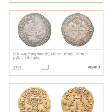
Italie, Naples (royaume de), Charles II d’Anjou, carlin ou
gigliato, s.d. Naples
170€
VENDU
TTB+