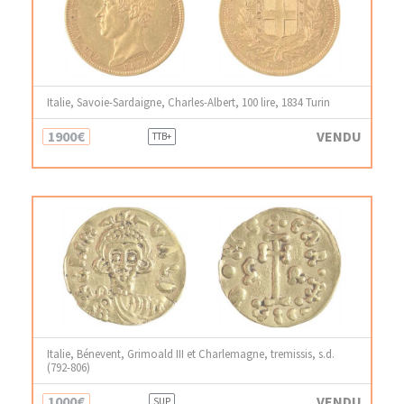
Italie, Savoie-Sardaigne, Charles-Albert, 100 lire, 1834 Turin
1900€
VENDU
TTB+
Italie, Bénevent, Grimoald III et Charlemagne, tremissis, s.d.
(792-806)
1000€
VENDU
SUP