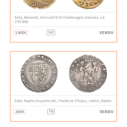
Italie, Bénevent, Grimoald III et Charlemagne, tremissis, s.d.
(792-806)
1400€
VENDU
SUP
Italie, Naples (royaume de), Charles Ier d’Anjou, carlino, Naples
280€
VENDU
TTB