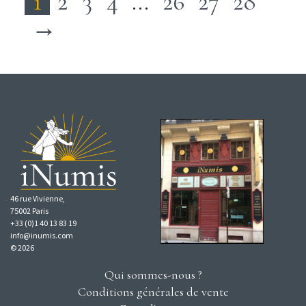
1
2
3
4
…
26
27
28
→
46 rue Vivienne,
75002 Paris
+33 (0)1 40 13 83 19
info@inumis.com
© 2026
Qui sommes-nous ?
Conditions générales de vente