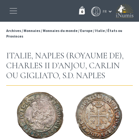
0
Archives
/
Monnaies
/
Monnaies du monde
/
Europe
/
Italie
/
États ou
Provinces
ITALIE, NAPLES (ROYAUME DE),
CHARLES II D’ANJOU, CARLIN
OU GIGLIATO, S.D. NAPLES