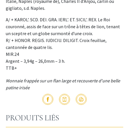
Italie, Naples (royaume de), Charles II d’Anjou, carlin ou
gigliato, s.d. Naples.
A/ + KAROL’. SCD. DEI. GRA. IERL’. ET. SICIL’. REX. Le Roi
couronné, assis de face sur un trône à têtes de lion, tenant
un sceptre et un globe surmonté d’une croix.
R/ + HONOR. REGIS. IUDICIU. DILIGIT. Croix feuillue,
cantonnée de quatre lis.
MIR.24
Argent – 3,94g – 26,0mm – 3 h.
TTB+
Monnaie frappée sur un flan large et recouverte d'une belle
patine irisée
PRODUITS LIÉS