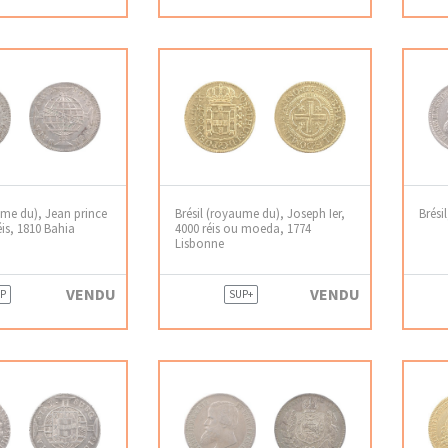
ume du), Jean prince
Brésil (royaume du), Joseph Ier,
Brésil
éis, 1810 Bahia
4000 réis ou moeda, 1774
Lisbonne
VENDU
VENDU
P
SUP+