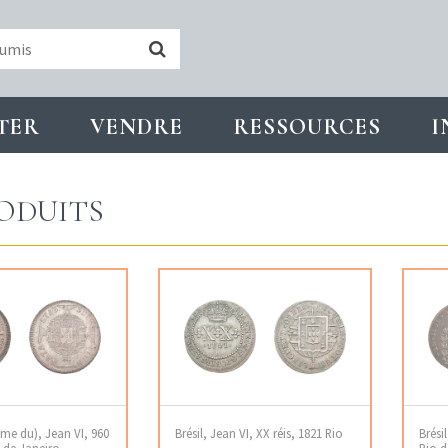
TER
VENDRE
RESSOURCES
I
ODUITS
ume du), Jean VI, 960
Brésil, Jean VI, XX réis, 1821 Rio
Brésil
o de Janeiro
Rio d