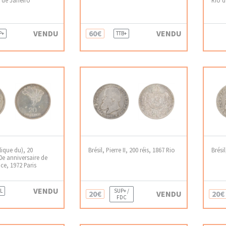
VENDU
60€
VENDU
P+
TTB+
lique du), 20
Brésil, Pierre II, 200 réis, 1867 Rio
Brésil
0e anniversaire de
ce, 1972 Paris
VENDU
L
SUP+ /
20€
VENDU
20€
FDC