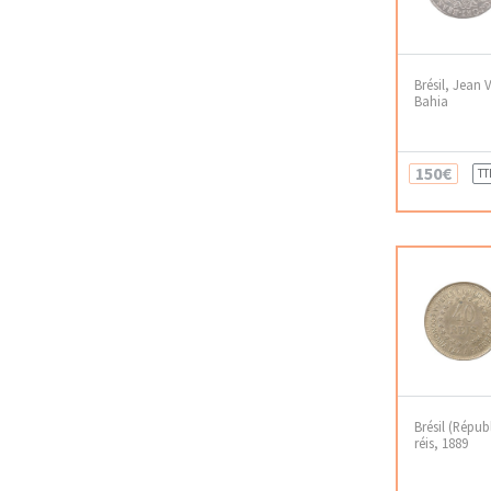
Brésil, Jean V
Bahia
150€
TT
Brésil (Répub
réis, 1889