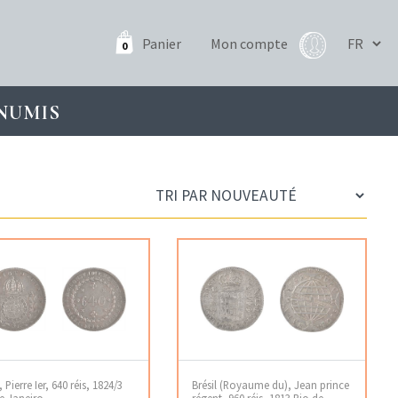
Panier
Mon compte
0
NUMIS
, Pierre Ier, 640 réis, 1824/3
Brésil (Royaume du), Jean prince
e Janeiro
régent, 960 réis, 1813 Rio de