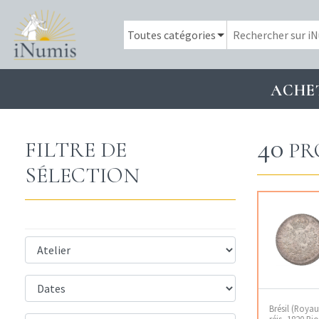
ACHE
40
FILTRE DE
PR
SÉLECTION
Brésil (Roya
réis, 1820 Ri