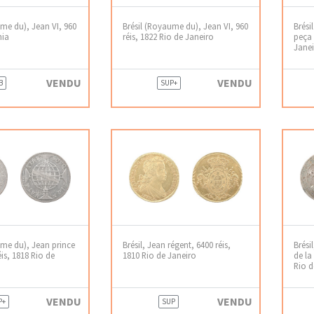
ume du), Jean VI, 960
Brésil (Royaume du), Jean VI, 960
Brési
hia
réis, 1822 Rio de Janeiro
peça 
Jane
VENDU
VENDU
B
SUP+
ume du), Jean prince
Brésil, Jean régent, 6400 réis,
Brési
éis, 1818 Rio de
1810 Rio de Janeiro
de la
Rio d
VENDU
VENDU
P+
SUP