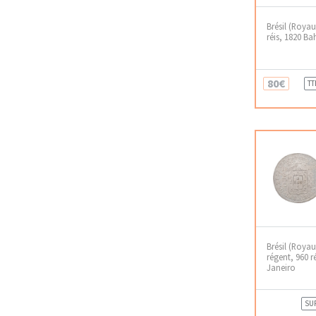
Brésil (Roya
réis, 1820 Ba
80€
TT
Brésil (Roya
régent, 960 r
Janeiro
SU