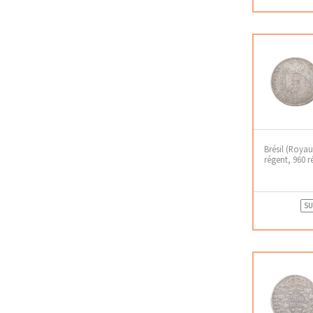
Brésil (Roya
régent, 960 r
SU