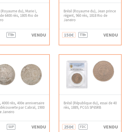
l (Royaume du), Marie I,
Brésil (Royaume du), Jean prince
de 6400 réis, 1805 Rio de
régent, 960 réis, 1818 Rio de
iro
Janeiro
VENDU
150€
VENDU
TTB+
TTB+
l, 4000 réis, 400e anniversaire
Brésil (République du), essai de 40
 découverte par Cabral, 1900
réis, 1889, PCGS SP65RB
e Janeiro
VENDU
250€
VENDU
SUP
FDC