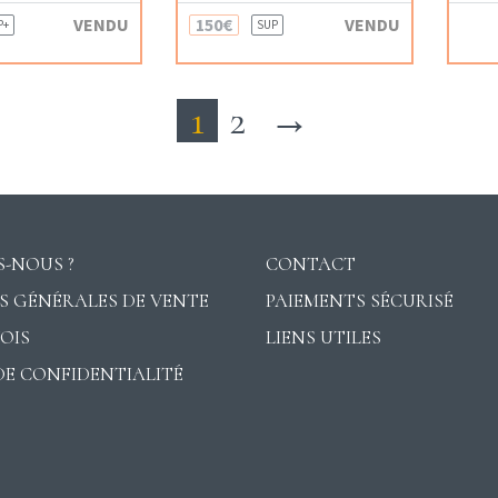
VENDU
150€
VENDU
P+
SUP
1
2
→
-NOUS ?
CONTACT
S GÉNÉRALES DE VENTE
PAIEMENTS SÉCURISÉ
VOIS
LIENS UTILES
DE CONFIDENTIALITÉ