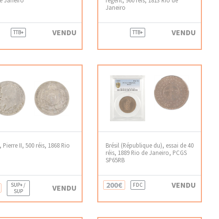
Janeiro
VENDU
VENDU
TTB+
TTB+
, Pierre II, 500 réis, 1868 Rio
Brésil (République du), essai de 40
réis, 1889 Rio de Janeiro, PCGS
SP65RB
200€
VENDU
SUP+ /
FDC
VENDU
SUP