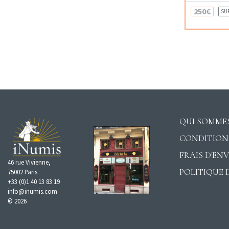
250€
SU
QUI SOMMES
CONDITION
FRAIS D'EN
46 rue Vivienne,
POLITIQUE 
75002 Paris
+33 (0)1 40 13 83 19
info@inumis.com
© 2026