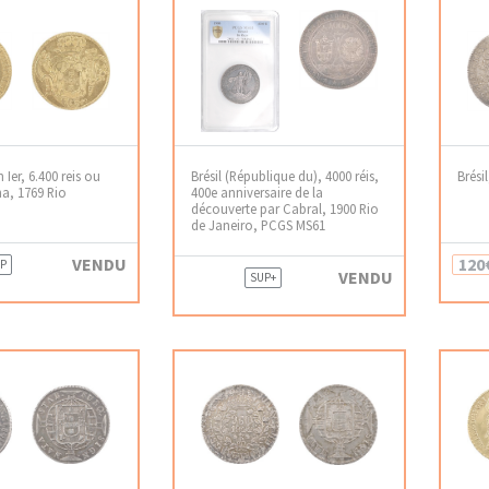
 Ier, 6.400 reis ou
Brésil (République du), 4000 réis,
Brési
a, 1769 Rio
400e anniversaire de la
découverte par Cabral, 1900 Rio
de Janeiro, PCGS MS61
VENDU
120
P
VENDU
SUP+