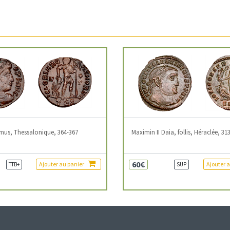
mus, Thessalonique, 364-367
Maximin II Daia, follis, Héraclée, 31
60€
Ajouter au panier
Ajouter 
TTB+
SUP