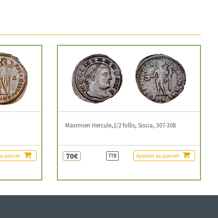
3
Maximien Hercule,1/2 follis, Siscia, 307-308
70€
au panier
Ajouter au panier
TTB