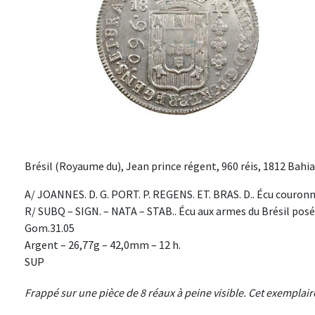
Brésil (Royaume du), Jean prince régent, 960 réis, 1812 Bahia
A/ JOANNES. D. G. PORT. P. REGENS. ET. BRAS. D.. Écu couronné
R/ SUBQ – SIGN. – NATA – STAB.. Écu aux armes du Brésil posé s
Gom.31.05
Argent – 26,77g – 42,0mm – 12 h.
SUP
Frappé sur une pièce de 8 réaux à peine visible. Cet exemplai