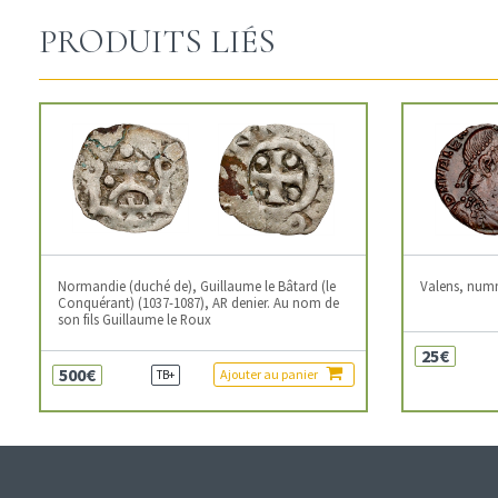
PRODUITS LIÉS
Normandie (duché de), Guillaume le Bâtard (le
Valens, num
Conquérant) (1037-1087), AR denier. Au nom de
son fils Guillaume le Roux
25€
500€
Ajouter au panier
TB+