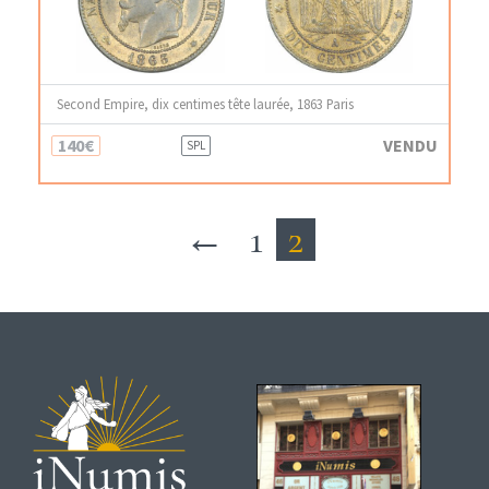
Second Empire, dix centimes tête laurée, 1863 Paris
140€
VENDU
SPL
←
1
2