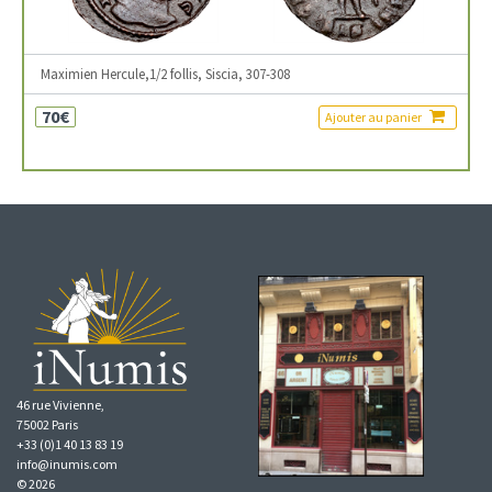
Maximien Hercule,1/2 follis, Siscia, 307-308
70€
Ajouter au panier
46 rue Vivienne,
75002 Paris
+33 (0)1 40 13 83 19
info@inumis.com
© 2026