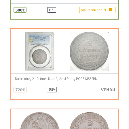
300€
Ajouter au panier
TTB+
Directoire, 2 décimes Dupré, An 4 Paris, PCGS MS62BN
720€
VENDU
SUP+