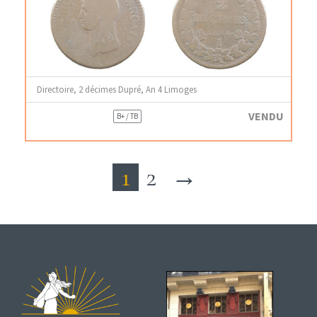
Directoire, 2 décimes Dupré, An 4 Limoges
VENDU
B+ / TB
1
2
→