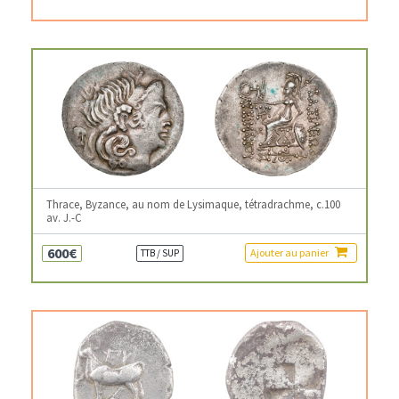
Thrace, Byzance, au nom de Lysimaque, tétradrachme, c.100
av. J.-C
600€
Ajouter au panier
TTB / SUP