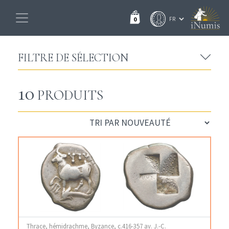
0
FILTRE DE SÉLECTION
10
PRODUITS
Thrace, hémidrachme, Byzance, c.416-357 av. J.-C.