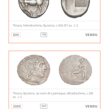
Thrace, hémidrachme, Byzance, c.416-357 av. J.-C.
80€
VENDU
TTB
Thrace, Byzance, au nom de Lysimaque, tétradrachme, c.100
av. J.-C
300€
VENDU
SUP