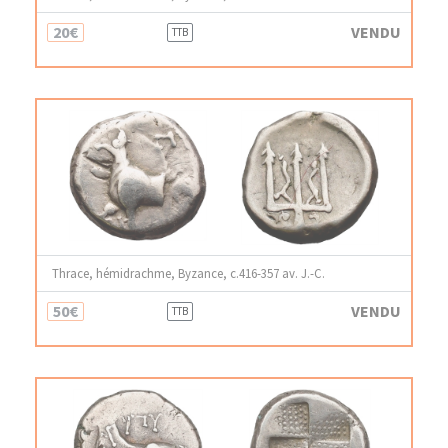
20€
VENDU
TTB
Thrace, hémidrachme, Byzance, c.416-357 av. J.-C.
50€
VENDU
TTB