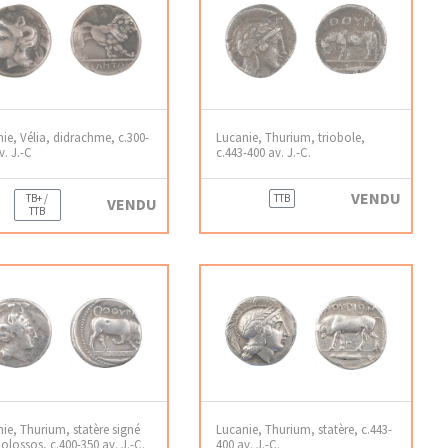
ie, Vélia, didrachme, c.300-
Lucanie, Thurium, triobole,
v. J.-C
c.443-400 av. J.-C.
VENDU
TB+ /
TTB
VENDU
TTB
ie, Thurium, statère signé
Lucanie, Thurium, statère, c.443-
olossos, c.400-350 av. J.-C.
400 av. J.-C.