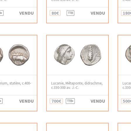
VENDU
80€
VENDU
180
B+
TTB
ium, statère, c.400-
Lucanie, Métaponte, didrachme,
Luca
c.330-300 av. J.-C.
c.330
VENDU
700€
VENDU
500
+
TTB+