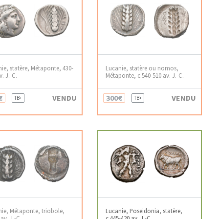
ie, statère, Métaponte, 430-
Lucanie, statère ou nomos,
v. J.-C.
Métaponte, c.540-510 av. J.-C.
€
VENDU
300€
VENDU
TB+
TB+
ie, Métaponte, triobole,
Lucanie, Poseidonia, statère,
 av. J.-C.
c.445-420 av. J.-C.