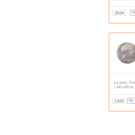
250€
TT
Lucanie, Th
c.443-400 av. 
130€
TB /