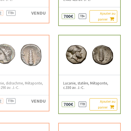
€
VENDU
TTB+
Ajouter au
700€
TB+
panier
nie, didrachme, Métaponte,
Lucanie, statère, Métaponte,
-290 av. J.-C.
c.330 av. J.-C.
€
VENDU
TTB+
Ajouter au
700€
TTB
panier