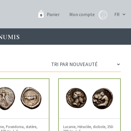
Panier
Mon compte
0
NUMIS
ie, Poseidonia, statère,
Lucanie, Héraclée, diobole, 350-
-420 av. J.-C.
300 av. J.-C.