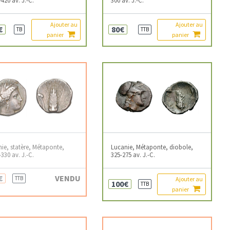
Ajouter au
Ajouter au
€
80€
TB
TTB
panier
panier
ie, statère, Métaponte,
Lucanie, Métaponte, diobole,
-330 av. J.-C.
325-275 av. J.-C.
€
VENDU
TTB
Ajouter au
100€
TTB
panier