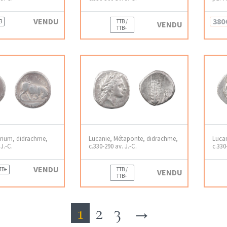
VENDU
380
B
TTB /
VENDU
TTB+
urium, didrachme,
Lucanie, Métaponte, didrachme,
Lucan
J.-C.
c.330-290 av. J.-C.
c.330
VENDU
 TB+
TTB /
VENDU
TTB+
1
2
3
→