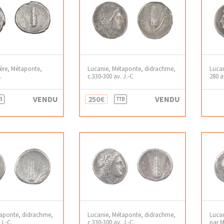
tère, Métaponte,
Lucanie, Métaponte, didrachme,
Lucan
.
c.330-300 av. J.-C
280 a
VENDU
250€
VENDU
B
TTB
taponte, didrachme,
Lucanie, Métaponte, didrachme,
Lucan
J.-C.
c.330-300 av. J.-C.
par M