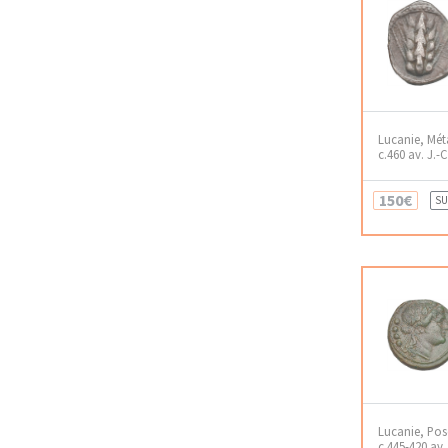
Lucanie, Mét
c.460 av. J.-C
150€
SU
Lucanie, Pose
c.445-420 av. 