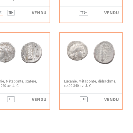
€
VENDU
VENDU
TB+
TTB+
ie, Métaponte, statère,
Lucanie, Métaponte, didrachme,
-290 av. J.-C.
c.400-340 av. J.-C.
VENDU
VENDU
TTB
TTB