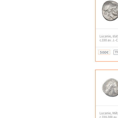
Lucanie, sta
c.330 av. J.-C
500€
TT
Lucanie, Mé
c.330-300 av. 