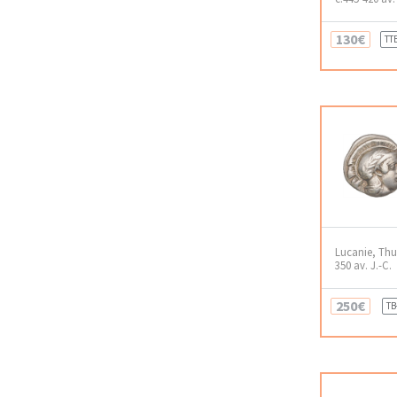
130€
TT
Lucanie, Thur
350 av. J.-C.
250€
TB