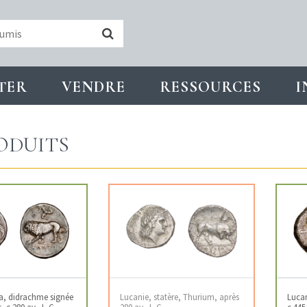
TER
VENDRE
RESSOURCES
I
ODUITS
ia, didrachme signée
Lucanie, statère, Thurium, après
Lucan
 c.280 av. J.-C.
280 av. J.-C.
c.445