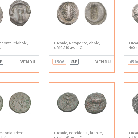
aponte, triobole,
Lucanie, Métaponte, obole,
Lucan
.
c.540-510 av. J.-C.
400 a
VENDU
150€
VENDU
450
P
SUP
idonia, triens,
Lucanie, Poseidonia, bronze,
Lucan
J.-C.
c.350-290 av. J.-C.
c.460