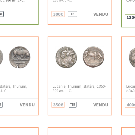
300€
VENDU
B+
TTB+
130
statère, Thurium,
Lucanie, Thurium, statère, c.350-
Lucan
J.-C.
300 av. J.-C.
c.340
VENDU
350€
VENDU
400
B
TTB