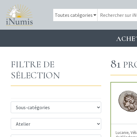
ACHE
81
FILTRE DE
PR
SÉLECTION
Lucanie, Vél
de Kléodoros,