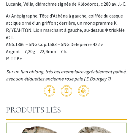
Lucanie, Vélia, didrachme signée de Kléodoros, c.280 av. J.-C.
A/ Anépigraphe. Tête d’Athéna à gauche, coiffée du casque
attique orné d’un griffon ; derrière, un monogramme K.
R/ ΥΕΛΗΤΩΝ. Lion marchant à gauche, au-dessus Φ triskèle
et I.
ANS.1386 – SNG Cop.1583 – SNG Delepierre 422 v
Argent – 7,20g – 22,4mm – 7 h.
R. TTB+
Sur un flan oblong, très bel exemplaire agréablement patiné.
avec son étiquettes ancienne rose pale ( E.Bourgey ?)
PRODUITS LIÉS