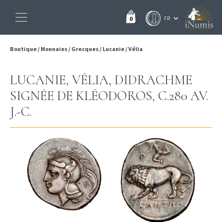
0
Boutique
/
Monnaies
/
Grecques
/
Lucanie
/
Vélia
LUCANIE, VÉLIA, DIDRACHME
SIGNÉE DE KLÉODOROS, C.280 AV.
J.-C.