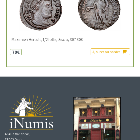
Maximien Hercule,1/2 follis, Siscia, 307-308
70€
Ajouter au panier
46 rue Vivienne,
75002 Paris