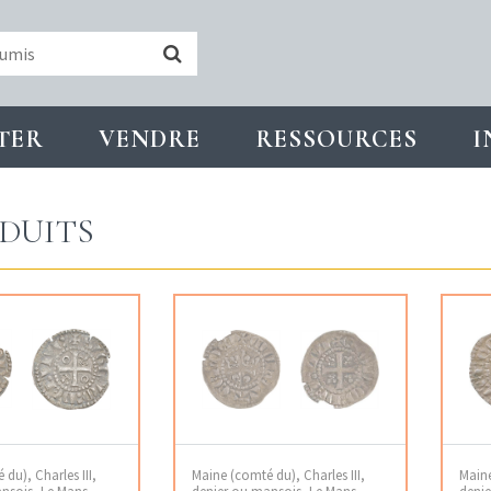
TER
VENDRE
RESSOURCES
I
DUITS
du), Charles III,
Maine (comté du), Charles III,
Maine
nsois, Le Mans
denier ou mansois, Le Mans
denie