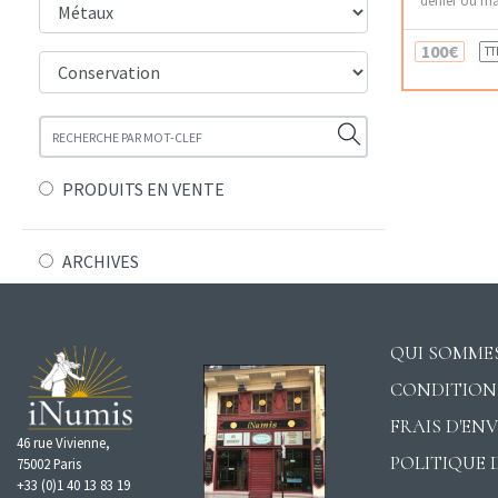
100€
TT
PRODUITS EN VENTE
ARCHIVES
QUI SOMMES
CONDITION
FRAIS D'EN
46 rue Vivienne,
POLITIQUE 
75002 Paris
+33 (0)1 40 13 83 19