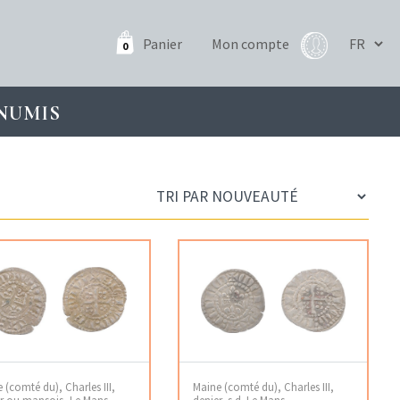
Panier
Mon compte
0
NUMIS
 (comté du), Charles III,
Maine (comté du), Charles III,
r ou mansois, Le Mans
denier, s.d. Le Mans