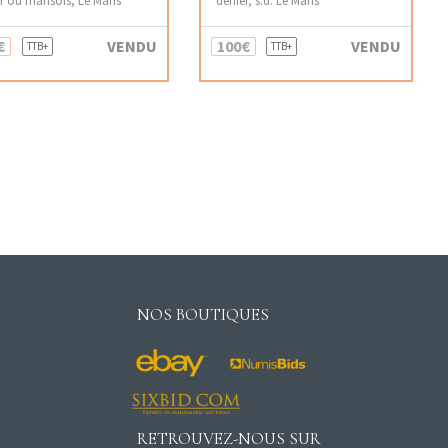
€
VENDU
100€
VENDU
TTB+
TTB+
NOS BOUTIQUES
RETROUVEZ-NOUS SUR