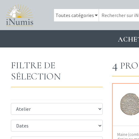
ACHE
4
FILTRE DE
PRO
SÉLECTION
Maine (comté 
denier ou ma