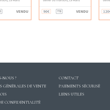
VENDU
90€
VENDU
120
B
TTB
-NOUS ?
CONTACT
S GÉNÉRALES DE VENTE
PAIEMENTS SÉCURISÉ
VOIS
LIENS UTILES
DE CONFIDENTIALITÉ