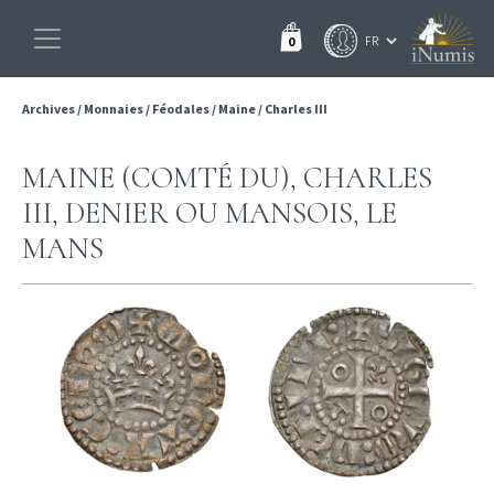
0
Archives
/
Monnaies
/
Féodales
/
Maine
/
Charles III
MAINE (COMTÉ DU), CHARLES
III, DENIER OU MANSOIS, LE
MANS