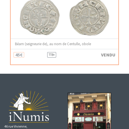
Béarn (seigneurie de), au nom de Centulle, obole
45€
VENDU
TTB+
46 rue Vivienne,