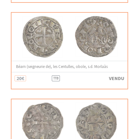
Béarn (seigneurie de), les Centulles, obole, s.d. Morlaàs
20€
VENDU
TTB