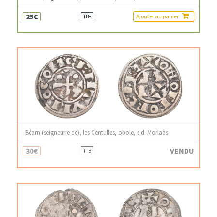
25€
Ajouter au panier
TB+
Béarn (seigneurie de), les Centulles, obole, s.d. Morlaàs
30€
VENDU
TTB