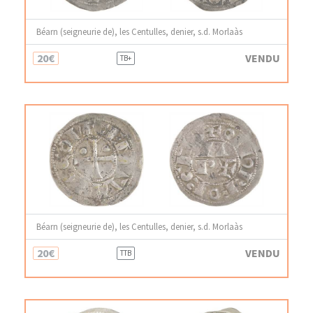
Béarn (seigneurie de), les Centulles, denier, s.d. Morlaàs
20€
VENDU
TB+
Béarn (seigneurie de), les Centulles, denier, s.d. Morlaàs
20€
VENDU
TTB