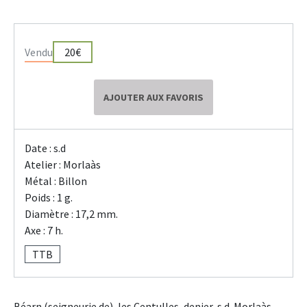
Vendu
20€
AJOUTER AUX FAVORIS
Date : s.d
Atelier : Morlaàs
Métal : Billon
Poids : 1 g.
Diamètre : 17,2 mm.
Axe : 7 h.
TTB
Béarn (seigneurie de), les Centulles, denier, s.d. Morlaàs.