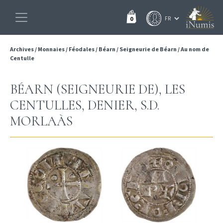
0
Archives
/
Monnaies
/
Féodales
/
Béarn
/
Seigneurie de Béarn
/
Au nom de
Centulle
BÉARN (SEIGNEURIE DE), LES
CENTULLES, DENIER, S.D.
MORLAÀS