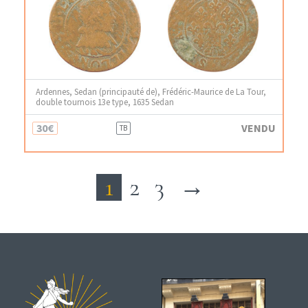
Ardennes, Sedan (principauté de), Frédéric-Maurice de La Tour,
double tournois 13e type, 1635 Sedan
30€
VENDU
TB
1
2
3
→