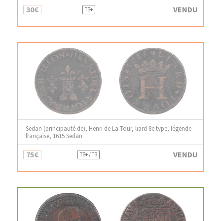
30€
VENDU
TB+
Sedan (principauté de), Henri de La Tour, liard 8e type, légende
française, 1615 Sedan
75€
VENDU
TB+ / TB