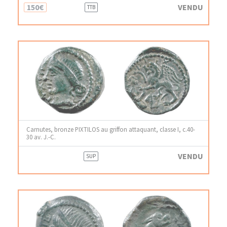
150€
VENDU
TTB
Carnutes, bronze PIXTILOS au griffon attaquant, classe I, c.40-
30 av. J.-C.
VENDU
SUP