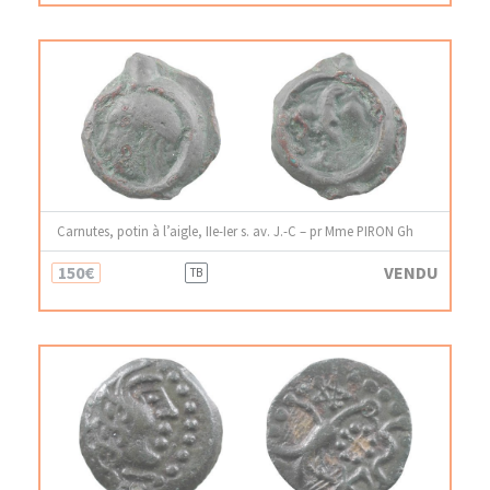
Carnutes, potin à l’aigle, IIe-Ier s. av. J.-C – pr Mme PIRON Gh
150€
VENDU
TB