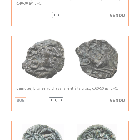
c.40-30 av. J.-C.
VENDU
TTB
Carnutes, bronze au cheval ailé et à la croix, c.60-50 av. J.-C.
80€
VENDU
TTB / TB