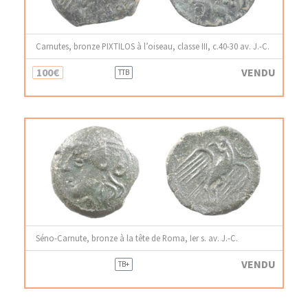
Carnutes, bronze PIXTILOS à l’oiseau, classe III, c.40-30 av. J.-C.
100€
VENDU
TTB
Séno-Carnute, bronze à la tête de Roma, Ier s. av. J.-C.
VENDU
TB+