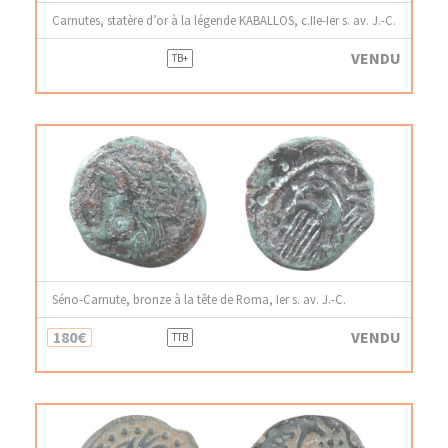
Carnutes, statère d’or à la légende KABALLOS, c.IIe-Ier s. av. J.-C.
VENDU
TB+
Séno-Carnute, bronze à la tête de Roma, Ier s. av. J.-C.
180€
VENDU
TTB