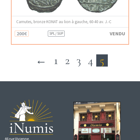
Carnutes, bronze KONAT au lion à gauche, 60-40 av. J.-C
200€
VENDU
SPL / SUP
←
1
2
3
4
5
46 rue Vivienne,