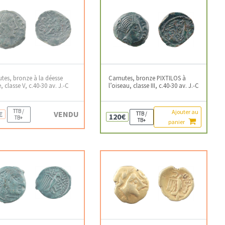
tes, bronze à la déesse
Carnutes, bronze PIXTILOS à
e, classe V, c.40-30 av. J.-C
l’oiseau, classe III, c.40-30 av. J.-C
TTB /
Ajouter au
€
VENDU
TTB /
120€
TB+
TB+
panier