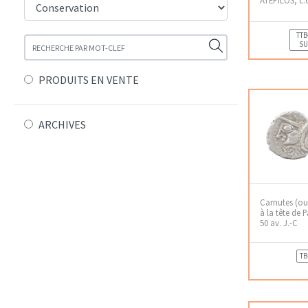
TTB
SU
PRODUITS EN VENTE
ARCHIVES
Carnutes (o
à la tête de 
50 av. J.-C
TB