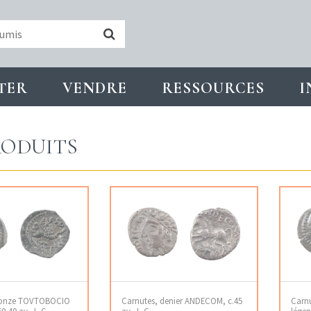
TER
VENDRE
RESSOURCES
I
ODUITS
ronze TOVTOBOCIO
Carnutes, denier ANDECOM, c.45
Carnu
0-40 av. J.-C.
av. J.-C.
légen