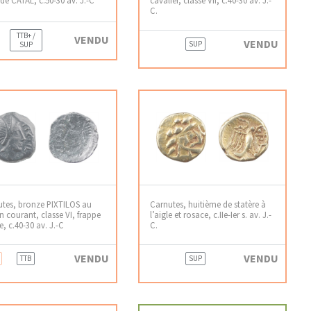
C.
TTB+ /
VENDU
VENDU
SUP
SUP
tes, bronze PIXTILOS au
Carnutes, huitième de statère à
on courant, classe VI, frappe
l’aigle et rosace, c.IIe-Ier s. av. J.-
e, c.40-30 av. J.-C
C.
VENDU
VENDU
TTB
SUP