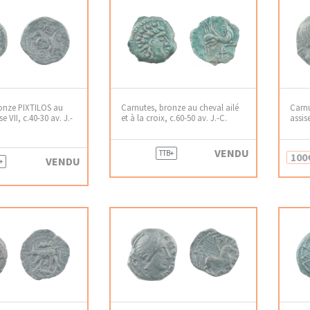
onze PIXTILOS au
Carnutes, bronze au cheval ailé
Carnu
se VII, c.40-30 av. J.-
et à la croix, c.60-50 av. J.-C.
assis
VENDU
TTB+
100
VENDU
+