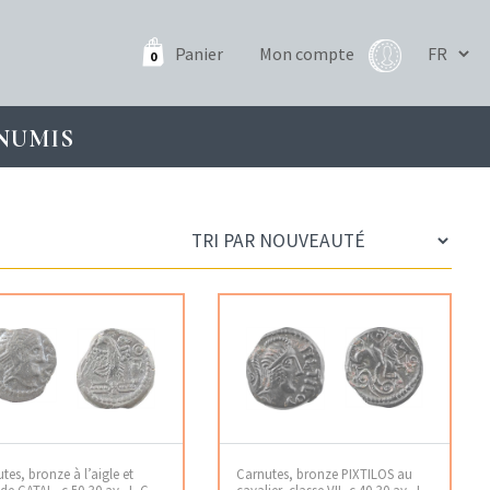
Panier
Mon compte
0
NUMIS
tes, bronze à l’aigle et
Carnutes, bronze PIXTILOS au
de CATAL, c.50-30 av. J.-C
cavalier, classe VII, c.40-30 av. J.-