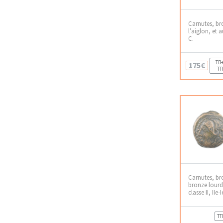
Carnutes, bro
l’aiglon, et au
C.
TB+
175€
TT
Carnutes, br
bronze lourd
classe II, IIe-I
TT