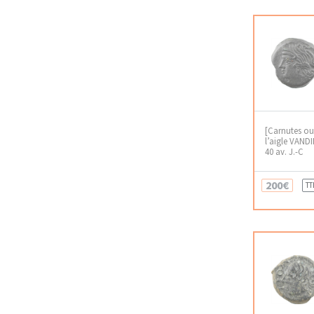
[Carnutes ou
l’aigle VANDII
40 av. J.-C
200€
TT