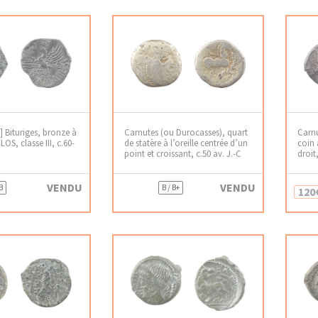
] Bituriges, bronze à
Carnutes (ou Durocasses), quart
Carn
LOS, classe III, c.60-
de statère à l’oreille centrée d’un
coin 
point et croissant, c.50 av. J.-C
droit
VENDU
VENDU
B
B / B+
120