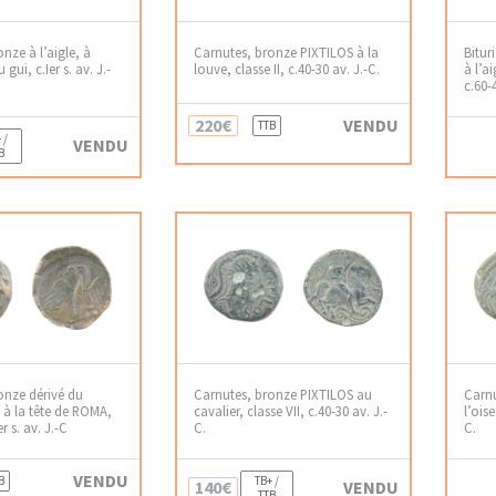
nze à l’aigle, à
Carnutes, bronze PIXTILOS à la
Bitur
 gui, c.Ier s. av. J.-
louve, classe II, c.40-30 av. J.-C.
à l’ai
c.60-
220€
VENDU
TTB
 /
VENDU
B
onze dérivé du
Carnutes, bronze PIXTILOS au
Carnu
 à la tête de ROMA,
cavalier, classe VII, c.40-30 av. J.-
l’oise
er s. av. J.-C
C.
C.
VENDU
B
TB+ /
140€
VENDU
TTB