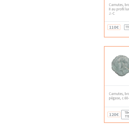
Carnutes, br
II au profil l
J.-C
110€
TT
Carnutes, b
pégase, c.60-
TB+
120€
TT