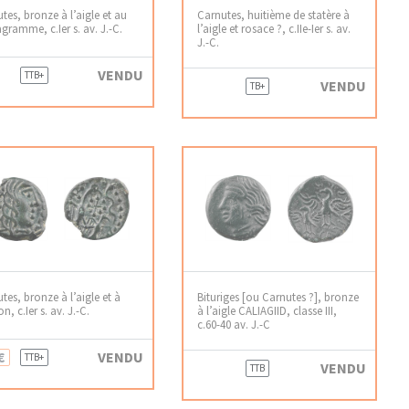
tes, bronze à l’aigle et au
Carnutes, huitième de statère à
gramme, c.Ier s. av. J.-C.
l’aigle et rosace ?, c.IIe-Ier s. av.
J.-C.
VENDU
TTB+
VENDU
TB+
tes, bronze à l’aigle et à
Bituriges [ou Carnutes ?], bronze
on, c.Ier s. av. J.-C.
à l’aigle CALIAGIID, classe III,
c.60-40 av. J.-C
€
VENDU
TTB+
VENDU
TTB