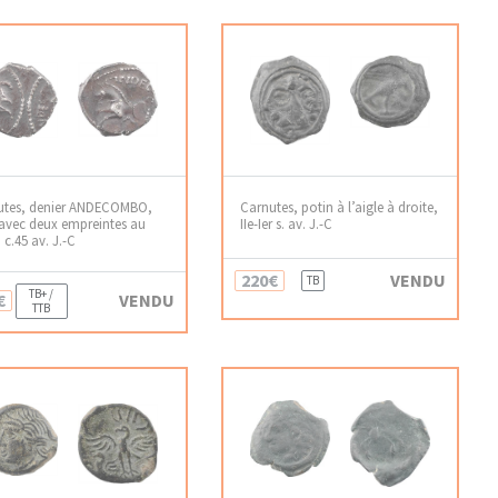
utes, denier ANDECOMBO,
Carnutes, potin à l’aigle à droite,
avec deux empreintes au
IIe-Ier s. av. J.-C
, c.45 av. J.-C
220€
VENDU
TB
TB+ /
€
VENDU
TTB