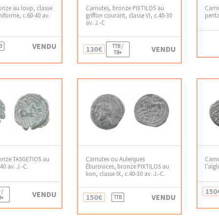
onze au loup, classe
Carnutes, bronze PIXTILOS au
Carnu
uniforme, c.60-40 av.
griffon courant, classe VI, c.40-30
penta
av. J.-C
VENDU
B
TTB /
130€
VENDU
TB+
ronze TASGETIOS au
Carnutes ou Aulerques
Carnu
40 av. J.-C.
Éburovices, bronze PIXTILOS au
l’aigl
lion, classe IX, c.40-30 av. J.-C.
150
 /
VENDU
150€
VENDU
TTB
B+