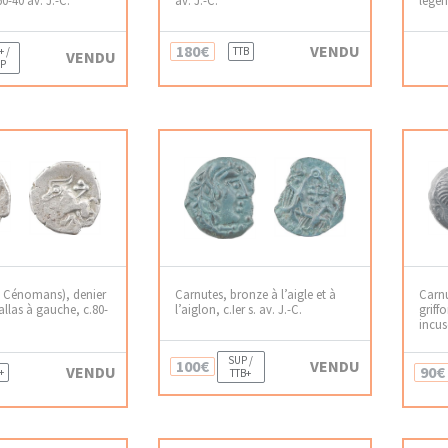
180€
VENDU
+ /
TTB
VENDU
P
u Cénomans), denier
Carnutes, bronze à l’aigle et à
Carnu
Pallas à gauche, c.80-
l’aiglon, c.Ier s. av. J.-C.
griff
incus
SUP /
100€
VENDU
VENDU
90€
+
TTB+