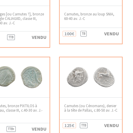
iges [ou Carnutes ?], bronze
Carnutes, bronze au loup SNIA,
gle CALIAGIID, classe III,
60-40 av. J.-C
40 av. J.-C
100€
VENDU
TB
VENDU
TTB
tes, bronze PIXTILOS à
Carnutes (ou Cénomans), denier
au, classe III, c.40-30 av. J.-
à la tête de Pallas, c.80-50 av. J.-C
125€
VENDU
TTB
VENDU
TTB+