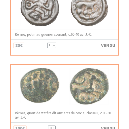
Rèmes, potin au guerrier courant, c.60-40 av. J.-C.
80€
VENDU
TTB+
Rèmes, quart de statère dit aux arcs de cercle, classe II, c.80-50
av. J.-C
100€
VENDU
TTB