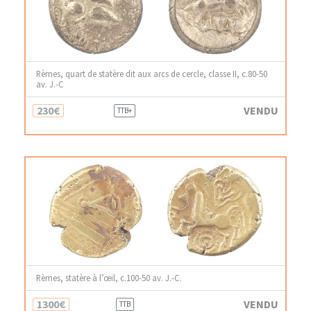
Rèmes, quart de statère dit aux arcs de cercle, classe II, c.80-50
av. J.-C
230€
VENDU
TTB+
Rèmes, statère à l’œil, c.100-50 av. J.-C.
1300€
VENDU
TTB