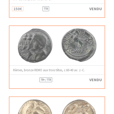
150€
VENDU
TTB
Rèmes, bronze REMO aux trois têtes, c.60-40 av. J.-C.
VENDU
TB+ / TTB