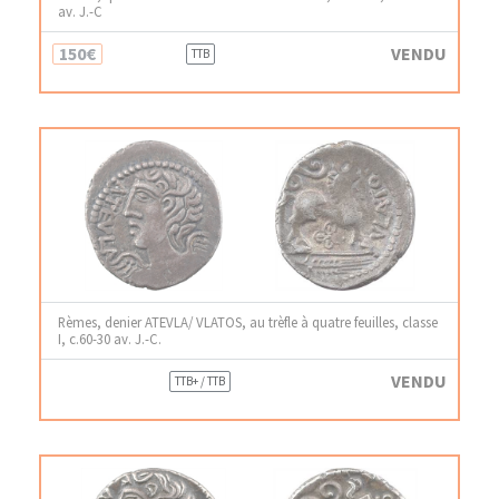
av. J.-C
150€
VENDU
TTB
Rèmes, denier ATEVLA/ VLATOS, au trèfle à quatre feuilles, classe
I, c.60-30 av. J.-C.
VENDU
TTB+ / TTB