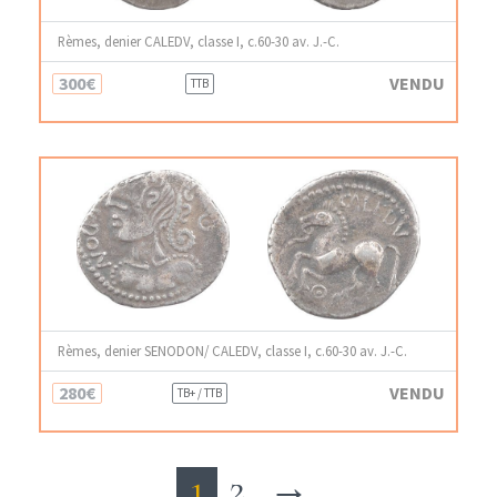
Rèmes, denier CALEDV, classe I, c.60-30 av. J.-C.
300€
VENDU
TTB
Rèmes, denier SENODON/ CALEDV, classe I, c.60-30 av. J.-C.
280€
VENDU
TB+ / TTB
1
2
→