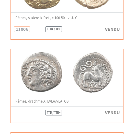
Rèmes, statère à l’œil, c.100-50 av. J.-C.
1100€
VENDU
TTB+ / TB+
Rèmes, drachme ATEVLA/VLATOS
VENDU
TTB / TTB+