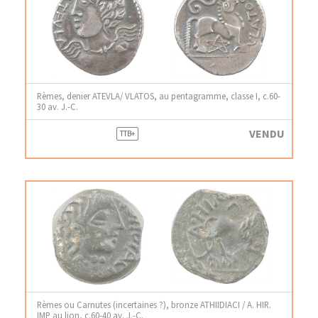
Rèmes, denier ATEVLA/ VLATOS, au pentagramme, classe I, c.60-
30 av. J.-C.
VENDU
TTB+
Rèmes ou Carnutes (incertaines ?), bronze ATHIIDIACI / A. HIR.
IMP au lion, c.60-40 av. J.-C.