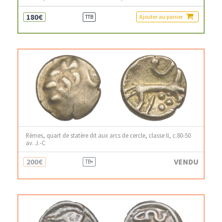
180€
Ajouter au panier
TTB
Rèmes, quart de statère dit aux arcs de cercle, classe II, c.80-50
av. J.-C
200€
VENDU
TB+