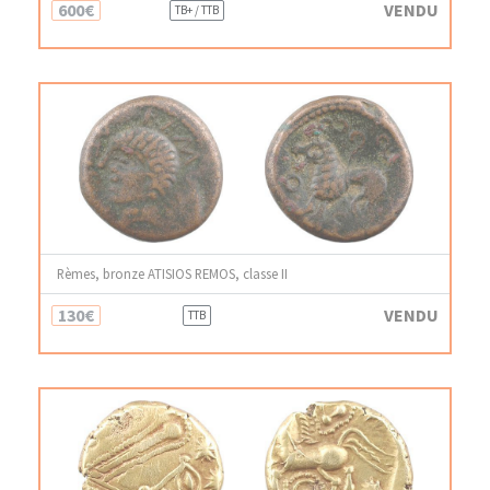
600€
VENDU
TB+ / TTB
Rèmes, bronze ATISIOS REMOS, classe II
130€
VENDU
TTB