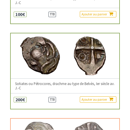
J.-C
100€
Ajouter au panier
TTB
Sotiates ou Pétrocores, drachme au type de Belvès, Ier siècle av.
J.-C
200€
Ajouter au panier
TTB