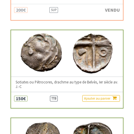
200€
VENDU
SUP
Sotiates ou Pétrocores, drachme au type de Belvès, Ier siècle av.
J.-C
150€
Ajouter au panier
TTB