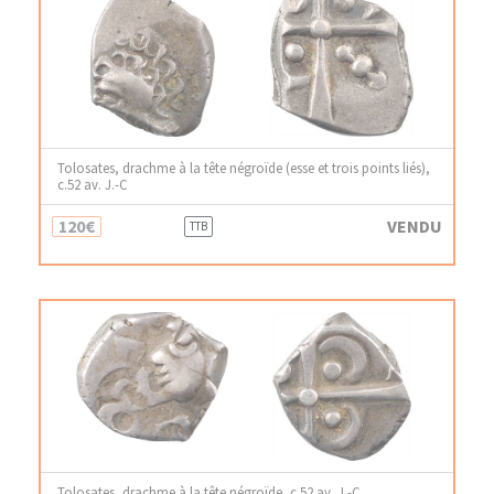
Tolosates, drachme à la tête négroïde (esse et trois points liés),
c.52 av. J.-C
120€
VENDU
TTB
Tolosates, drachme à la tête négroïde, c.52 av. J.-C