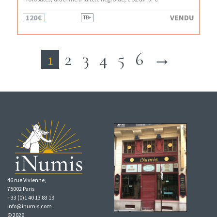
120€
VENDU
TB+
1
2
3
4
5
6
→
46 rue Vivienne,
75002 Paris
+33 (0)1 40 13 83 19
info@inumis.com
© 2026