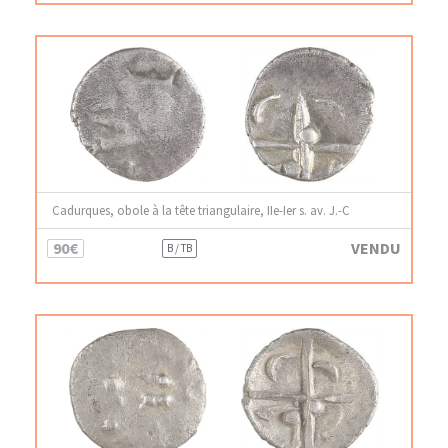
Cadurques, obole à la tête triangulaire, IIe-Ier s. av. J.-C
90€
VENDU
B / TB