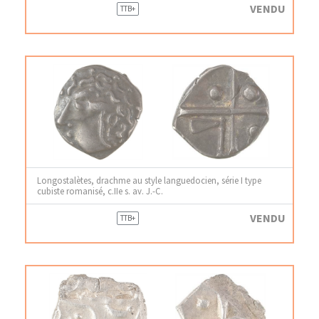
VENDU
TTB+
Longostalètes, drachme au style languedocien, série I type
cubiste romanisé, c.IIe s. av. J.-C.
VENDU
TTB+