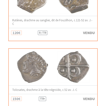
Rutènes, drachme au sanglier, dit de Fouzilhon, c.121-52 av. J.-
C
120€
VENDU
B / TTB
Tolosates, drachme à la tête négroïde, c.52 av. J.-C
150€
VENDU
TTB+