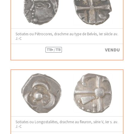
Sotiates ou Pétrocores, drachme au type de Belvès, Ier siècle av.
J.-C
VENDU
TTB+ / TTB
Sotiates ou Longostalètes, drachme au fleuron, série V, Ier s. av.
J.-C