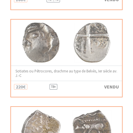
Sotiates ou Pétrocores, drachme au type de Belvès, Ier siècle av.
J.-C
220€
VENDU
TB+