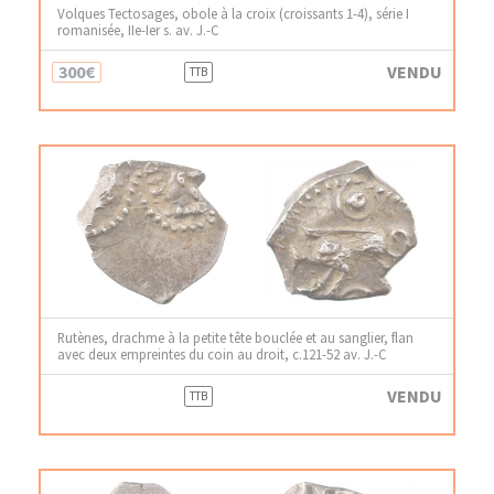
Volques Tectosages, obole à la croix (croissants 1-4), série I
romanisée, IIe-Ier s. av. J.-C
300€
VENDU
TTB
Rutènes, drachme à la petite tête bouclée et au sanglier, flan
avec deux empreintes du coin au droit, c.121-52 av. J.-C
VENDU
TTB