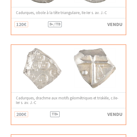
Cadurques, obole à la tête triangulaire, IIe-Ier s. av. J.-C
120€
VENDU
B+ / TTB
Cadurques, drachme aux motifs géométriques et triskèle, c.IIe-
Ier s. av. J.-C
200€
VENDU
TTB+