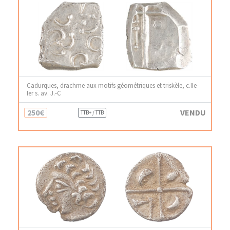
Cadurques, drachme aux motifs géométriques et triskèle, c.IIe-
Ier s. av. J.-C
250€
VENDU
TTB+ / TTB