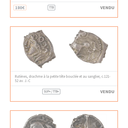
180€
VENDU
TTB
Rutènes, drachme à la petite tête bouclée et au sanglier, c.121-
52 av. J.-C
VENDU
SUP+ / TTB+