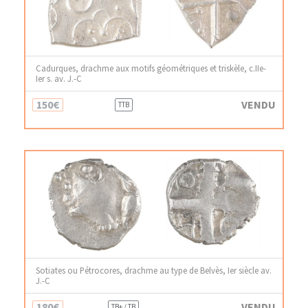
Cadurques, drachme aux motifs géométriques et triskèle, c.IIe-
Ier s. av. J.-C
150€
VENDU
TTB
Sotiates ou Pétrocores, drachme au type de Belvès, Ier siècle av.
J.-C
180€
VENDU
TB+ / TB