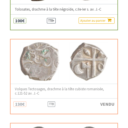
Tolosates, drachme à la tête négroïde, c.IIe-Ier s. av. J.-C
100€
Ajouter au panier
TTB+
Volques Tectosages, drachme à la tête cubiste romanisée,
c.121-52 av. J.-C
130€
VENDU
TTB