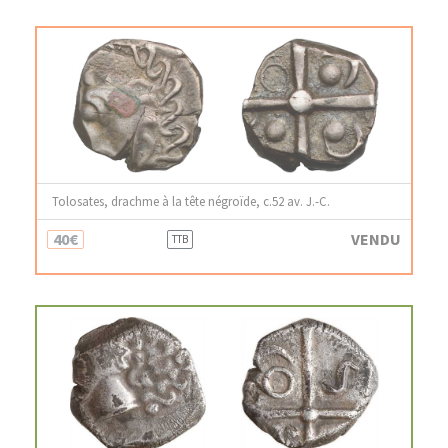
Tolosates, drachme à la tête négroïde, c.52 av. J.-C.
40€
VENDU
TTB