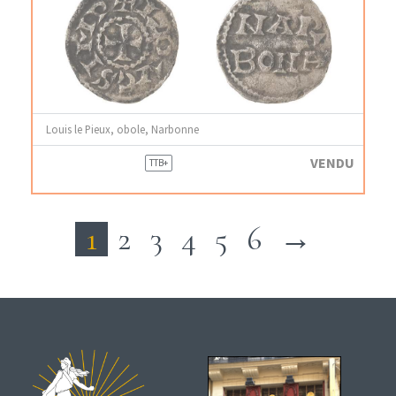
Louis le Pieux, obole, Narbonne
VENDU
TTB+
1
2
3
4
5
6
→