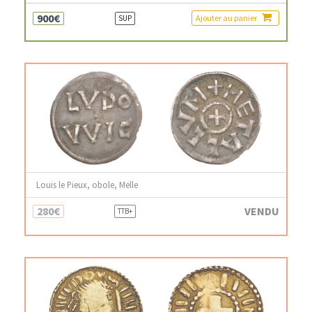
900€
Ajouter au panier
SUP
Louis le Pieux, obole, Melle
280€
VENDU
TTB+