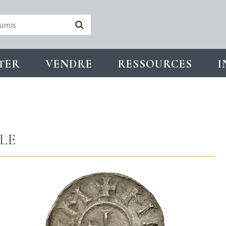
TER
VENDRE
RESSOURCES
I
LLE