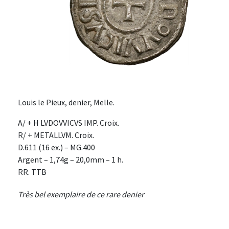
Louis le Pieux, denier, Melle.
A/ + H LVDOVVICVS IMP. Croix.
R/ + METALLVM. Croix.
D.611 (16 ex.) – MG.400
Argent – 1,74g – 20,0mm – 1 h.
RR. TTB
Très bel exemplaire de ce rare denier