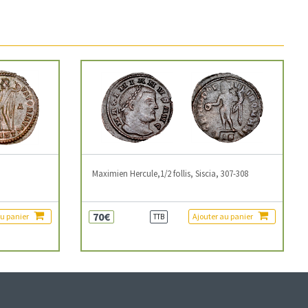
3
Maximien Hercule,1/2 follis, Siscia, 307-308
70€
au panier
Ajouter au panier
TTB