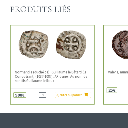
PRODUITS LIÉS
Normandie (duché de), Guillaume le Bâtard (le
Valens, num
Conquérant) (1037-1087), AR denier. Au nom de
son fils Guillaume le Roux
25€
500€
Ajouter au panier
TB+