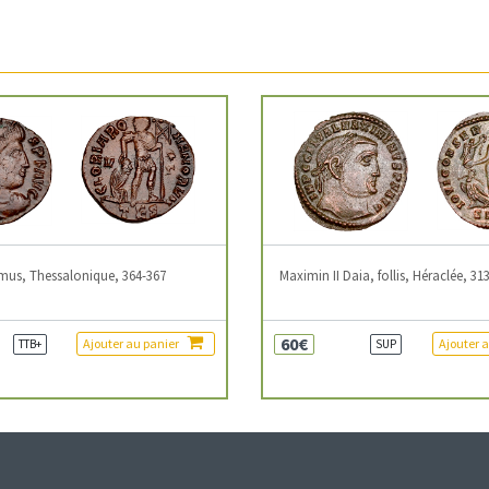
mus, Thessalonique, 364-367
Maximin II Daia, follis, Héraclée, 31
60€
Ajouter au panier
Ajouter 
TTB+
SUP