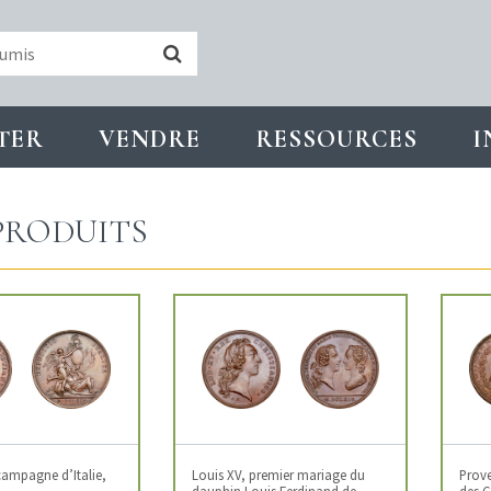
TER
VENDRE
RESSOURCES
I
PRODUITS
 campagne d’Italie,
Louis XV, premier mariage du
Prove
dauphin Louis Ferdinand de
des G