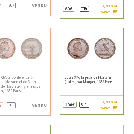
€
VENDU
SUP
Ajouter au
60€
TTB+
panier
 XIV, la conférence du
Louis XIV, la prise de Mortara
nal Mazarin et de Dom
(Italie), par Mauger, 1658 Paris
 de Haro aux Pyrénées par
r, 1659 Paris
Ajouter au
100€
€
VENDU
SUP+
SUP
panier