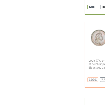
60€
TT
Louis XIV, en
et de Philippe
Bidassao, pa
100€
SU