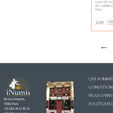
Louis XIV, la
de Castellon
Paris
120€
SU
←
QUI SOMMES
CONDITION
FRAIS D'EN
46 rue Vivienne,
POLITIQUE 
75002 Paris
+33 (0)1 40 13 83 19