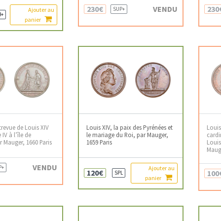
230€
VENDU
230
SUP+
Ajouter au
B+
panier
trevue de Louis XIV
Louis XIV, la paix des Pyrénées et
Louis
 IV à l’île de
le mariage du Roi, par Mauger,
cardi
r Mauger, 1660 Paris
1659 Paris
Louis
Mauge
VENDU
P+
Ajouter au
120€
100
SPL
panier