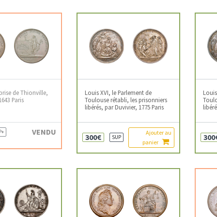
prise de Thionville,
Louis XVI, le Parlement de
Louis
1643 Paris
Toulouse rétabli, les prisonniers
Toulo
libérés, par Duvivier, 1775 Paris
libér
VENDU
P+
Ajouter au
300€
300
SUP
panier