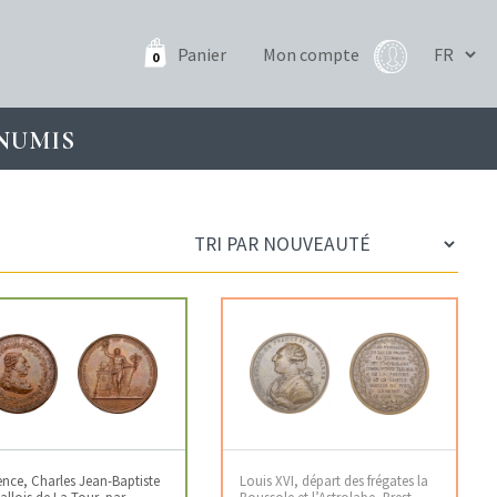
Panier
Mon compte
0
NUMIS
nce, Charles Jean-Baptiste
Louis XVI, départ des frégates la
allois de La Tour, par
Boussole et l’Astrolabe, Brest,