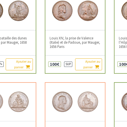
 bataille des dunes
Louis XIV, la prise de Valence
Louis
 par Mauger, 1658
(Italie) et de Padoue, par Mauger,
l’Hôp
1656 Paris
1656 
Ajouter au
Ajouter au
100€
100
P+
SUP
panier
panier