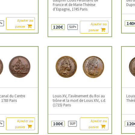
France et de Marie-Thérèse
Dupré
d’Espagne, 1745 Paris
Ajouter au
140
P+
Ajouter au
120€
panier
SUP+
panier
 canal du Centre
Louis XV, l’avènement du Roi au
Louis
, 1783 Paris
trône et la mort de Louis XIV, s.d.
Thérè
(1715) Paris
Ajouter au
Ajouter au
100€
120
P+
SUP
panier
panier