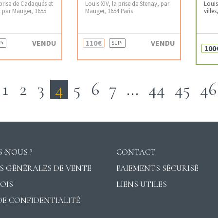
 prise de Cadaqués et
Louis XIV, la prise de Stenay, par
Louis
, par Mauger, 1655
Mauger, 1654 Paris
ville
VENDU
110€
VENDU
P+
SUP+
100
1
2
3
4
5
6
7
…
44
45
46
-NOUS ?
CONTACT
S GÉNÉRALES DE VENTE
PAIEMENTS SÉCURISÉ
VOIS
LIENS UTILES
DE CONFIDENTIALITÉ