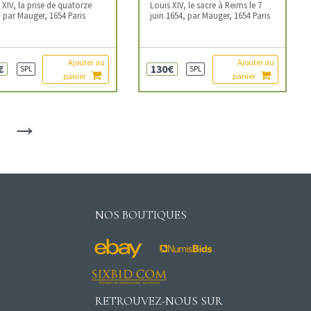
 XIV, la prise de quatorze
Louis XIV, le sacre à Reims le 7
s, par Mauger, 1654 Paris
juin 1654, par Mauger, 1654 Paris
Ajouter au
Ajouter au
€
130€
SPL
SPL
panier
panier
→
NOS BOUTIQUES
RETROUVEZ-NOUS SUR