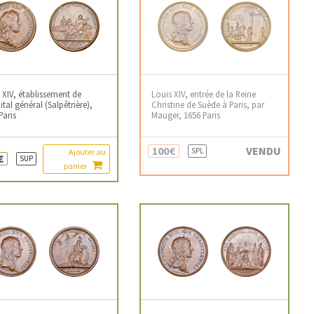
 XIV, établissement de
Louis XIV, entrée de la Reine
ital général (Salpêtrière),
Christine de Suède à Paris, par
Paris
Mauger, 1656 Paris
100€
VENDU
SPL
Ajouter au
€
SUP
panier