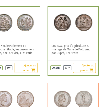
 XVI, le Parlement de
Louis XV, prix d’agriculture et
use rétabli, les prisonniers
mariage de Marie de Pologne,
és, par Duvivier, 1775 Paris
par Dupré, 1747 Paris
Ajouter au
Ajouter au
€
250€
SUP
SUP+
panier
panier