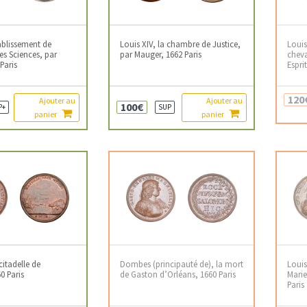
ablissement de
Louis XIV, la chambre de Justice,
Louis
es Sciences, par
par Mauger, 1662 Paris
cheva
Paris
Espri
120
Ajouter au
Ajouter au
100€
P+
SUP
panier
panier
citadelle de
Dombes (principauté de), la mort
Louis
0 Paris
de Gaston d’Orléans, 1660 Paris
Marie
Paris