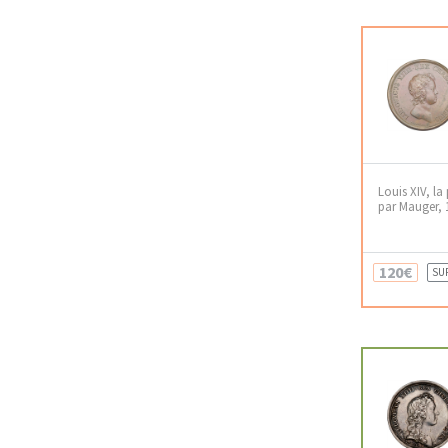
Louis XIV, la 
par Mauger, 
120€
SU