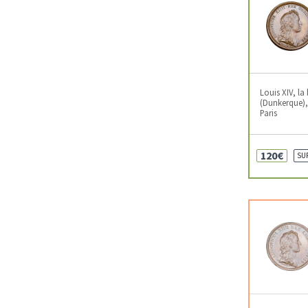
Louis XIV, la
(Dunkerque),
Paris
120€
SU