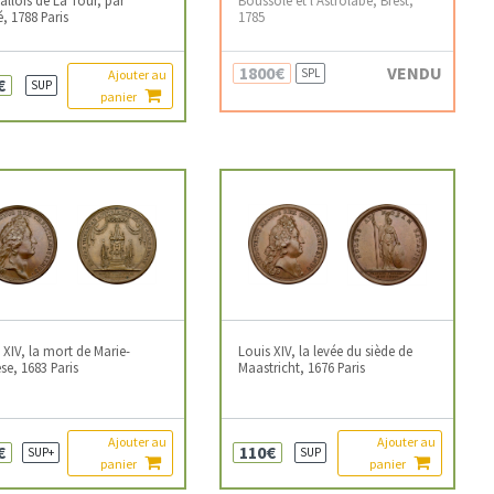
, 1788 Paris
1785
1800€
VENDU
SPL
Ajouter au
€
SUP
panier
 XIV, la mort de Marie-
Louis XIV, la levée du siède de
se, 1683 Paris
Maastricht, 1676 Paris
Ajouter au
Ajouter au
€
110€
SUP+
SUP
panier
panier