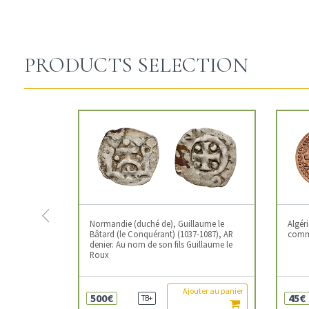
PRODUCTS SELECTION
Previous
Normandie (duché de), Guillaume le
Algér
Bâtard (le Conquérant) (1037-1087), AR
commé
denier. Au nom de son fils Guillaume le
Roux
Ajouter au panier
500€
45€
TB+