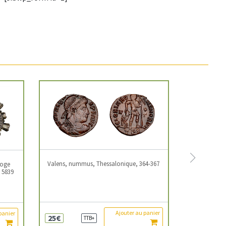
Next
Valens, nummus, Thessalonique, 364-367
loge
, 5839
Ajouter au panier
panier
25€
TTB+