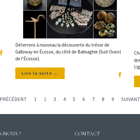
Déterrons à nouveau la découverte du trésor de
Galloway en Écosse, du côté de Balmaghie (Sud-Ouest
Chè
de l’Écosse).
que
Lig
Lire la suite ...
PRÉCÉDENT
1
2
3
4
5
6
7
8
9
SUIVAN
-NOUS ?
CONTACT