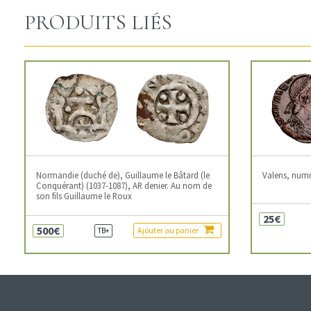
PRODUITS LIÉS
Normandie (duché de), Guillaume le Bâtard (le
Valens, num
Conquérant) (1037-1087), AR denier. Au nom de
son fils Guillaume le Roux
25€
500€
Ajouter au panier
TB+