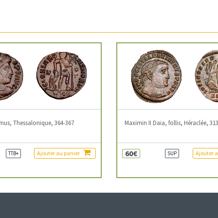
mus, Thessalonique, 364-367
Maximin II Daia, follis, Héraclée, 31
60€
Ajouter au panier
Ajouter 
TTB+
SUP