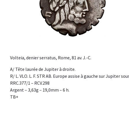
Volteia, denier serratus, Rome, 81 av. J.-C.
A/ Tête laurée de Jupiter à droite.
R/ L. VLO. L. F. STR AB. Europe assise à gauche sur Jupiter sous
RRC.377/1 – RCV.298
Argent – 3,63g – 19,0mm – 6 h.
TB+