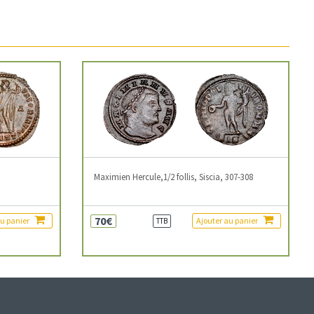
3
Maximien Hercule,1/2 follis, Siscia, 307-308
70€
au panier
Ajouter au panier
TTB