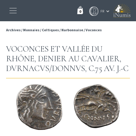
0
Archives
/
Monnaies
/
Celtiques
/
Narbonnaise
/
Voconces
VOCONCES ET VALLÉE DU
RHÔNE, DENIER AU CAVALIER,
DVRNACVS/DONNVS, C.75 AV. J.-C