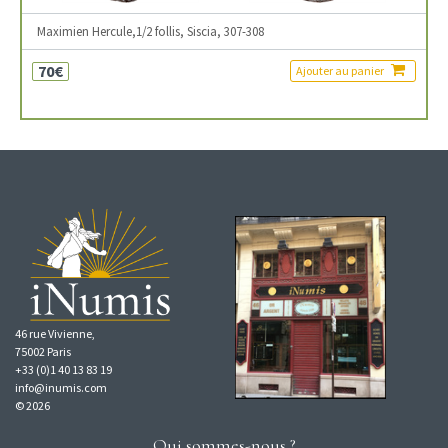
Maximien Hercule,1/2 follis, Siscia, 307-308
70€
Ajouter au panier
46 rue Vivienne,
75002 Paris
+33 (0)1 40 13 83 19
info@inumis.com
© 2026
Qui sommes-nous ?