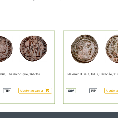
mus, Thessalonique, 364-367
Maximin II Daia, follis, Héraclée, 31
60€
Ajouter au panier
Ajouter 
TTB+
SUP