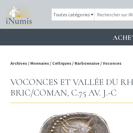
ACHE
Archives
/
Monnaies
/
Celtiques
/
Narbonnaise
/
Voconces
VOCONCES ET VALLÉE DU RH
BRIC/COMAN, C.75 AV. J.-C