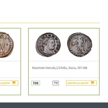
3
Maximien Hercule,1/2 follis, Siscia, 307-308
70€
au panier
Ajouter au panier
TTB