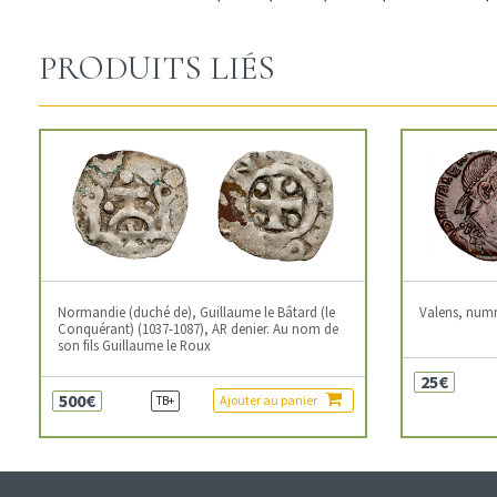
PRODUITS LIÉS
Normandie (duché de), Guillaume le Bâtard (le
Valens, num
Conquérant) (1037-1087), AR denier. Au nom de
son fils Guillaume le Roux
25€
500€
Ajouter au panier
TB+