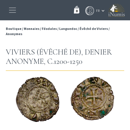
0
Boutique
/
Monnaies
/
Féodales
/
Languedoc
/
Évêché de Viviers
/
Anonymes
VIVIERS (ÉVÊCHÉ DE), DENIER
ANONYME, C.1200-1250