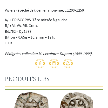
Viviers (évêché de), denier anonyme, c.1200-1250.
A/ + EPISCOPVS. Tête mitrée à gauche.
R/ + VI. VA. RII. Croix.
Bd.762 – Dy.1588
Billon – 0,65g – 16,2mm – 12 h.
TTB
Pédigrée : collection M. Lecointre-Dupont (1809-1888).
PRODUITS LIÉS