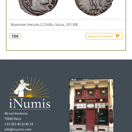
Maximien Hercule,1/2 follis, Siscia, 307-308
70€
Ajouter au panier
46 rue Vivienne,
75002 Paris
+33 (0)1 40 13 83 19
info@inumis.com