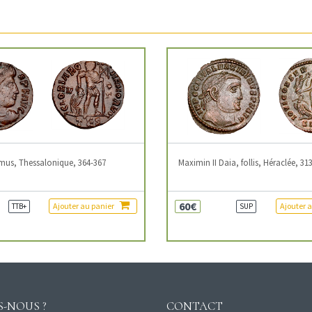
mus, Thessalonique, 364-367
Maximin II Daia, follis, Héraclée, 31
60€
Ajouter au panier
Ajouter 
TTB+
SUP
-NOUS ?
CONTACT