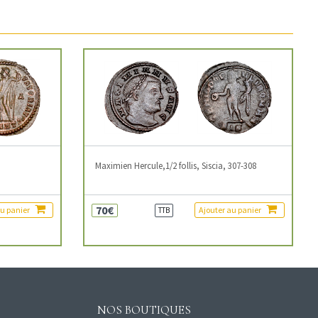
3
Maximien Hercule,1/2 follis, Siscia, 307-308
70€
au panier
Ajouter au panier
TTB
NOS BOUTIQUES