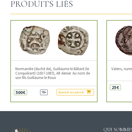
PRODUITS LIÉS
Normandie (duché de), Guillaume le Bâtard (le
Valens, num
Conquérant) (1037-1087), AR denier. Au nom de
son fils Guillaume le Roux
25€
500€
Ajouter au panier
TB+
QUI SOMMES