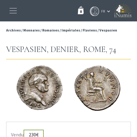
0
Archives
/
Monnaies
/
Romaines
/
Impériales
/
Flaviens
/
Vespasien
VESPASIEN, DENIER, ROME, 74
Vendu
230€