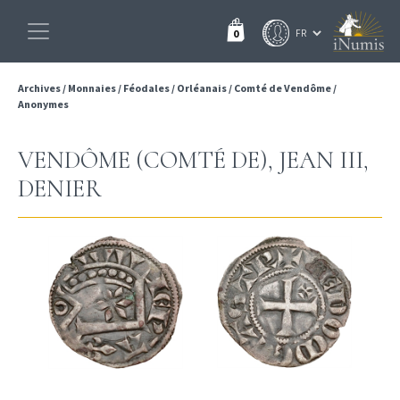
0
Archives
/
Monnaies
/
Féodales
/
Orléanais
/
Comté de Vendôme
/
Anonymes
VENDÔME (COMTÉ DE), JEAN III,
DENIER