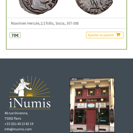
Maximien Hercule,1/2 follis, Siscia, 307-308
70€
Ajouter au panier
46 rue Vivienne,
75002 Paris
+33 (0)1 40 13 83 19
info@inumis.com