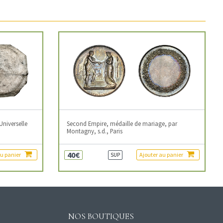
Universelle
Second Empire, médaille de mariage, par
Montagny, s.d., Paris
40€
au panier
Ajouter au panier
SUP
NOS BOUTIQUES