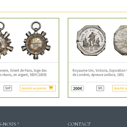
erie, Orient de Paris, loge des
Royaume-Uni, Victoria, Exposition 
 réunis, en argent, 5839 (1839)
de Londres, épreuve uniface, 1851
200€
Ajouter au panier
Ajouter 
SUP
SPL
-NOUS ?
CONTACT