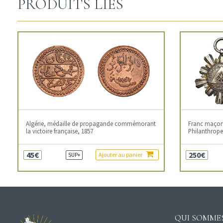
PRODUITS LIÉS
Algérie, médaille de propagande commémorant
Franc maçonn
la victoire française, 1857
Philanthropes
45€
250€
Ajouter au panier
SUP+
QUI SOMMES