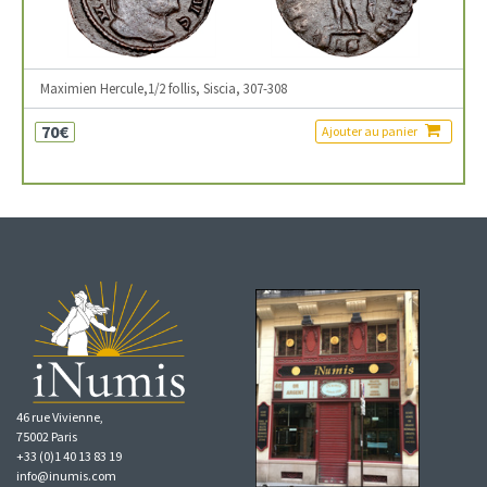
Maximien Hercule,1/2 follis, Siscia, 307-308
70€
Ajouter au panier
46 rue Vivienne,
75002 Paris
+33 (0)1 40 13 83 19
info@inumis.com