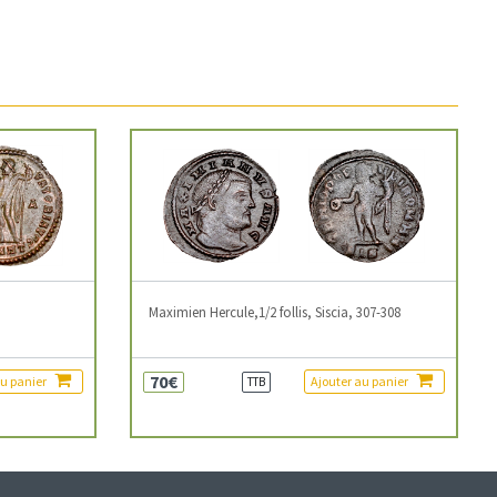
3
Maximien Hercule,1/2 follis, Siscia, 307-308
70€
au panier
Ajouter au panier
TTB