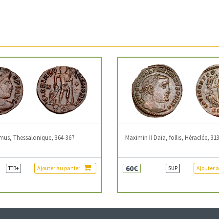
mus, Thessalonique, 364-367
Maximin II Daia, follis, Héraclée, 31
60€
Ajouter au panier
Ajouter 
TTB+
SUP