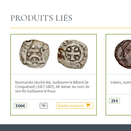
PRODUITS LIÉS
Normandie (duché de), Guillaume le Bâtard (le
Valens, num
Conquérant) (1037-1087), AR denier. Au nom de
son fils Guillaume le Roux
25€
500€
Ajouter au panier
TB+