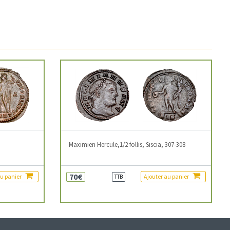
3
Maximien Hercule,1/2 follis, Siscia, 307-308
70€
au panier
Ajouter au panier
TTB