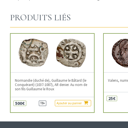
PRODUITS LIÉS
Normandie (duché de), Guillaume le Bâtard (le
Valens, num
Conquérant) (1037-1087), AR denier. Au nom de
son fils Guillaume le Roux
25€
500€
Ajouter au panier
TB+