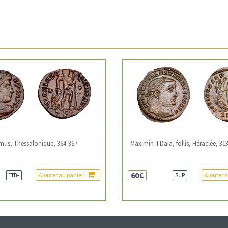
mus, Thessalonique, 364-367
Maximin II Daia, follis, Héraclée, 31
60€
Ajouter au panier
Ajouter 
TTB+
SUP