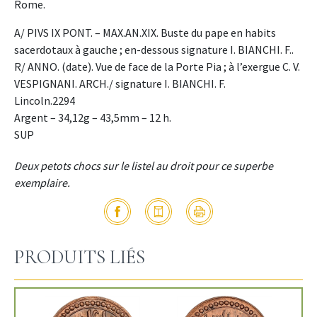
Rome.
A/ PIVS IX PONT. – MAX.AN.XIX. Buste du pape en habits
sacerdotaux à gauche ; en-dessous signature I. BIANCHI. F..
R/ ANNO. (date). Vue de face de la Porte Pia ; à l’exergue C. V.
VESPIGNANI. ARCH./ signature I. BIANCHI. F.
Lincoln.2294
Argent – 34,12g – 43,5mm – 12 h.
SUP
Deux petots chocs sur le listel au droit pour ce superbe
exemplaire.
PRODUITS LIÉS