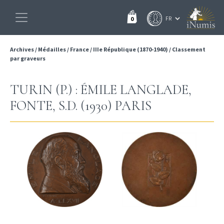
0
Archives
/
Médailles
/
France
/
IIIe République (1870-1940)
/
Classement
par graveurs
TURIN (P.) : ÉMILE LANGLADE,
FONTE, S.D. (1930) PARIS