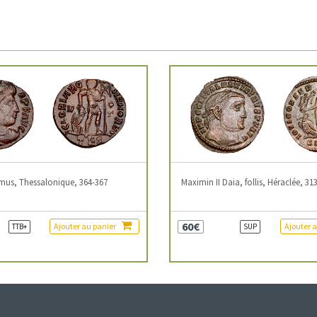
mus, Thessalonique, 364-367
Maximin II Daia, follis, Héraclée, 31
60€
Ajouter au panier
Ajouter 
TTB+
SUP