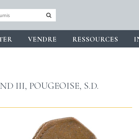
TER
VENDRE
RESSOURCES
I
 III, POUGEOISE, S.D.