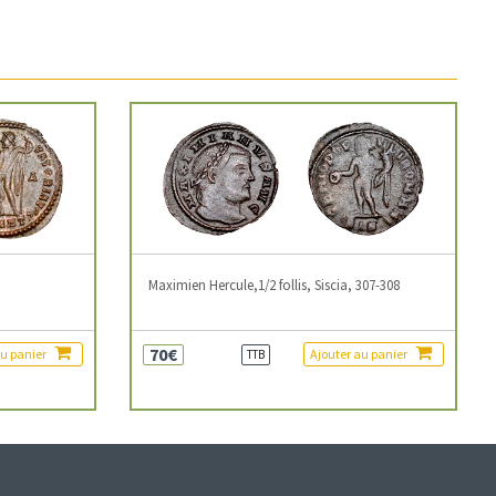
3
Maximien Hercule,1/2 follis, Siscia, 307-308
70€
au panier
Ajouter au panier
TTB