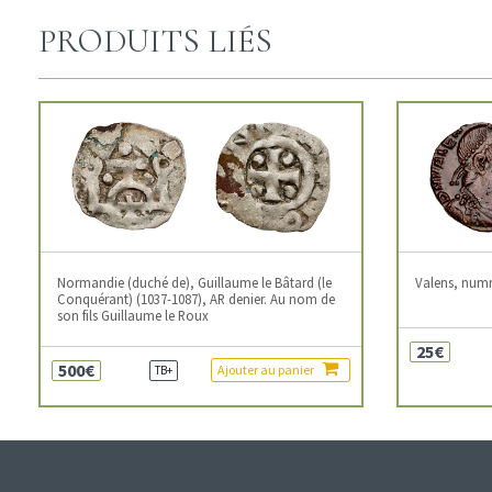
PRODUITS LIÉS
Normandie (duché de), Guillaume le Bâtard (le
Valens, num
Conquérant) (1037-1087), AR denier. Au nom de
son fils Guillaume le Roux
25€
500€
Ajouter au panier
TB+