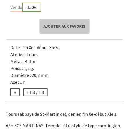
Vendu
150€
AJOUTER AUX FAVORIS
Date : fin Xe - début XIe s.
Atelier : Tours
Métal : Billon
Poids : 1,2 g.
Diamètre : 20,8 mm.
Axe : 1 h.
R
TTB / TB
Tours (abbaye de St-Martin de), denier, fin Xe-début XIe s.
A/ + SCS MARTINVS. Temple tétrastyle de type carolingien.